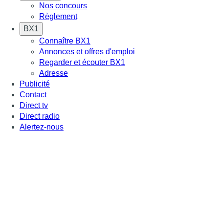
Nos concours
Règlement
BX1
Connaître BX1
Annonces et offres d'emploi
Regarder et écouter BX1
Adresse
Publicité
Contact
Direct tv
Direct radio
Alertez-nous