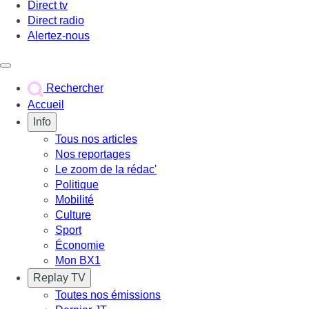
Direct tv
Direct radio
Alertez-nous
Déclencher le menu
Rechercher
Accueil
Info
Tous nos articles
Nos reportages
Le zoom de la rédac'
Politique
Mobilité
Culture
Sport
Économie
Mon BX1
Replay TV
Toutes nos émissions