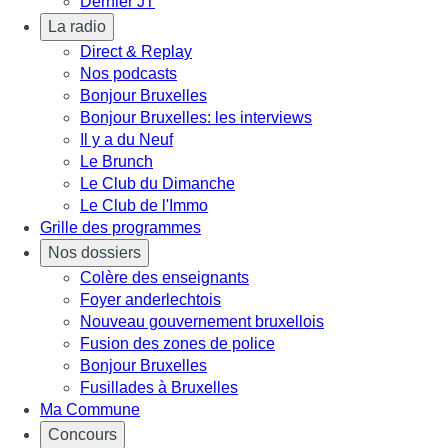
Dernier JT
La radio
Direct & Replay
Nos podcasts
Bonjour Bruxelles
Bonjour Bruxelles: les interviews
Il y a du Neuf
Le Brunch
Le Club du Dimanche
Le Club de l'Immo
Grille des programmes
Nos dossiers
Colère des enseignants
Foyer anderlechtois
Nouveau gouvernement bruxellois
Fusion des zones de police
Bonjour Bruxelles
Fusillades à Bruxelles
Ma Commune
Concours