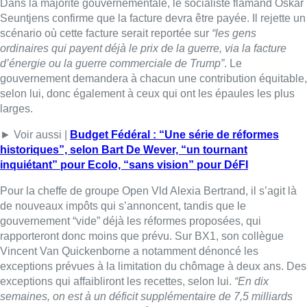
Dans la majorité gouvernementale, le socialiste flamand Oskar
Seuntjens confirme que la facture devra être payée. Il rejette un
scénario où cette facture serait reportée sur
“les gens
ordinaires qui payent déjà le prix de la guerre, via la facture
d’énergie ou la guerre commerciale de Trump”
. Le
gouvernement demandera à chacun une contribution équitable,
selon lui, donc également à ceux qui ont les épaules les plus
larges.
► Voir aussi |
Budget Fédéral : “Une série de réformes
historiques”, selon Bart De Wever, “un tournant
inquiétant” pour Ecolo, “sans vision” pour DéFI
Pour la cheffe de groupe Open Vld Alexia Bertrand, il s’agit là
de nouveaux impôts qui s’annoncent, tandis que le
gouvernement “vide” déjà les réformes proposées, qui
rapporteront donc moins que prévu. Sur BX1, son collègue
Vincent Van Quickenborne a notamment dénoncé les
exceptions prévues à la limitation du chômage à deux ans. Des
exceptions qui affaibliront les recettes, selon lui.
“En dix
semaines, on est à un déficit supplémentaire de 7,5 milliards