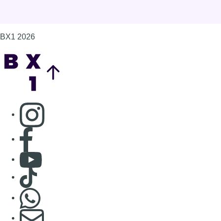
BX1 2026
Back to top
Consulter page Instagram
Consulter page Facebook
Consulter Youtube
Consulter TikTok
Nous rejoindre sur Whatsapp
S'abonner à notre newsletter