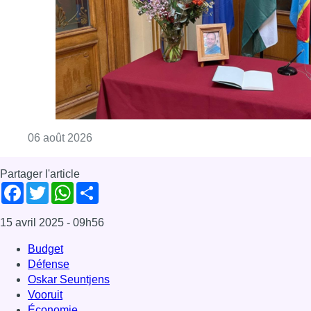
Consulter l'article "La Commune d’Ixelles 
06 août 2026
Partager l'article
Facebook
Twitter
WhatsApp
Share
15 avril 2025
- 09h56
Budget
Défense
Oskar Seuntjens
Vooruit
Économie