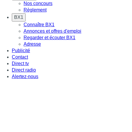
Nos concours
Règlement
BX1
Connaître BX1
Annonces et offres d'emploi
Regarder et écouter BX1
Adresse
Publicité
Contact
Direct tv
Direct radio
Alertez-nous