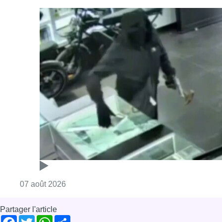
Consulter l'article "Deux mineurs interpell
07 août 2026
Partager l'article
Facebook
Twitter
WhatsApp
Share
07 janvier 2025
- 08h21
Bruss'Help
pland froid extrême
sans abri
Bonjour Bruxelles
News
Offres d’emploi