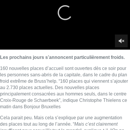
froid extrême de Bruss’help. “160 places qui viennent s’ajouter
au 2.730 places actuelles. Des nouvelles places
principalement consacrées aux hommes seuls, dans le centre
Croix-Rouge de Schaerbeek”, indique Christophe Thielens ce
matin dans Bonjour Bruxelles
Cela parait peu. Mais cela s’explique par une augmentation
des places tout au long de l’année. “
Mais c’est clairement
insuffisant pour accueillir tout le monde
“, explique-t-il, “
On ne
va pas vider les rues de Bruxelles.
” Dans ce contexte de
formation à la Région bruxelloise, il dit espérer que le prochain
gouvernement en prenne compte.
Rédaction
Lire aussi :