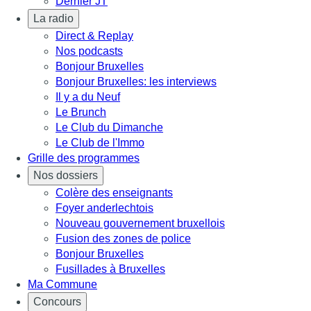
Dernier JT
La radio
Direct & Replay
Nos podcasts
Bonjour Bruxelles
Bonjour Bruxelles: les interviews
Il y a du Neuf
Le Brunch
Le Club du Dimanche
Le Club de l'Immo
Grille des programmes
Nos dossiers
Colère des enseignants
Foyer anderlechtois
Nouveau gouvernement bruxellois
Fusion des zones de police
Bonjour Bruxelles
Fusillades à Bruxelles
Ma Commune
Concours