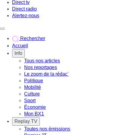
Direct tv
Direct radio
Alertez-nous
Déclencher le menu
Rechercher
Accueil
Info
Tous nos articles
Nos reportages
Le zoom de la rédac'
Politique
Mobilité
Culture
Sport
Économie
Mon BX1
Replay TV
Toutes nos émissions