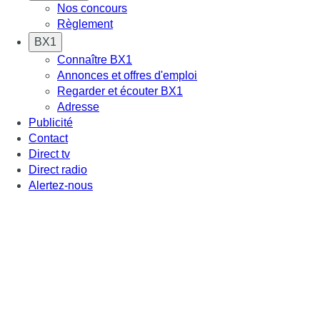
Nos concours
Règlement
BX1
Connaître BX1
Annonces et offres d'emploi
Regarder et écouter BX1
Adresse
Publicité
Contact
Direct tv
Direct radio
Alertez-nous