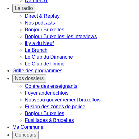
Dernier JT
La radio
Direct & Replay
Nos podcasts
Bonjour Bruxelles
Bonjour Bruxelles: les interviews
Il y a du Neuf
Le Brunch
Le Club du Dimanche
Le Club de l'Immo
Grille des programmes
Nos dossiers
Colère des enseignants
Foyer anderlechtois
Nouveau gouvernement bruxellois
Fusion des zones de police
Bonjour Bruxelles
Fusillades à Bruxelles
Ma Commune
Concours