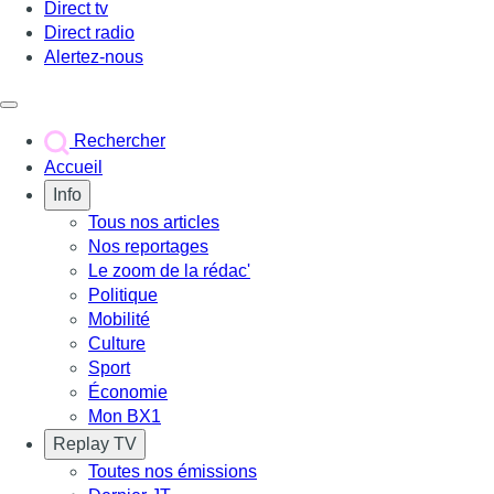
Direct tv
Direct radio
Alertez-nous
Déclencher le menu
Rechercher
Accueil
Info
Tous nos articles
Nos reportages
Le zoom de la rédac'
Politique
Mobilité
Culture
Sport
Économie
Mon BX1
Replay TV
Toutes nos émissions