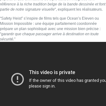
référence à la riche tradition belge de la bande dessinée et font
partie de notre signature visuelle
“, expliquent les réalisateurs.
“Safety Heist” s’inspire de films tels que Ocean’s Eleven ou
Mission Impossible : une équipe parfaitement coordonnée
prépare un plan sophistiqué avec une mission bien précise :
“
garantir que chaque passager arrive à destination en toute
sécurité.
”