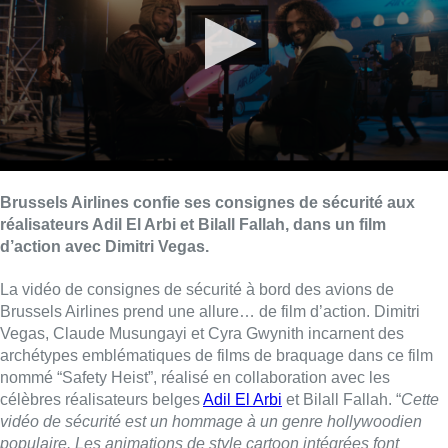
Brussels Airlines confie ses consignes de sécurité aux
réalisateurs Adil El Arbi et Bilall Fallah, dans un film
d’action avec Dimitri Vegas.
La vidéo de consignes de sécurité à bord des avions de
Brussels Airlines prend une allure… de film d’action. Dimitri
Vegas, Claude Musungayi et Cyra Gwynith incarnent des
archétypes emblématiques de films de braquage dans ce film
nommé “Safety Heist”, réalisé en collaboration avec les
célèbres réalisateurs belges
Adil El Arbi
et Bilall Fallah. “
Cette
vidéo de sécurité est un hommage à un genre hollywoodien
populaire. Les animations de style cartoon intégrées font