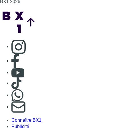
BX1 2026
Back to top
Consulter page Instagram
Consulter page Facebook
Consulter Youtube
Consulter TikTok
Nous rejoindre sur Whatsapp
S'abonner à notre newsletter
Connaître BX1
Publicité