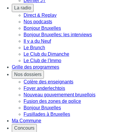
Dernier JT
La radio
Direct & Replay
Nos podcasts
Bonjour Bruxelles
Bonjour Bruxelles: les interviews
Il y a du Neuf
Le Brunch
Le Club du Dimanche
Le Club de l'Immo
Grille des programmes
Nos dossiers
Colère des enseignants
Foyer anderlechtois
Nouveau gouvernement bruxellois
Fusion des zones de police
Bonjour Bruxelles
Fusillades à Bruxelles
Ma Commune
Concours