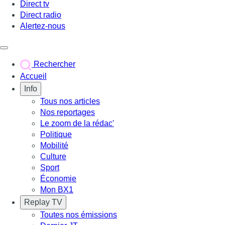
Direct tv
Direct radio
Alertez-nous
Déclencher le menu
Rechercher
Accueil
Info
Tous nos articles
Nos reportages
Le zoom de la rédac'
Politique
Mobilité
Culture
Sport
Économie
Mon BX1
Replay TV
Toutes nos émissions