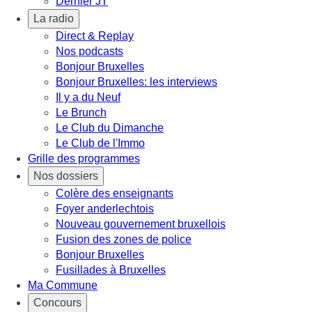
Dernier JT
La radio
Direct & Replay
Nos podcasts
Bonjour Bruxelles
Bonjour Bruxelles: les interviews
Il y a du Neuf
Le Brunch
Le Club du Dimanche
Le Club de l'Immo
Grille des programmes
Nos dossiers
Colère des enseignants
Foyer anderlechtois
Nouveau gouvernement bruxellois
Fusion des zones de police
Bonjour Bruxelles
Fusillades à Bruxelles
Ma Commune
Concours