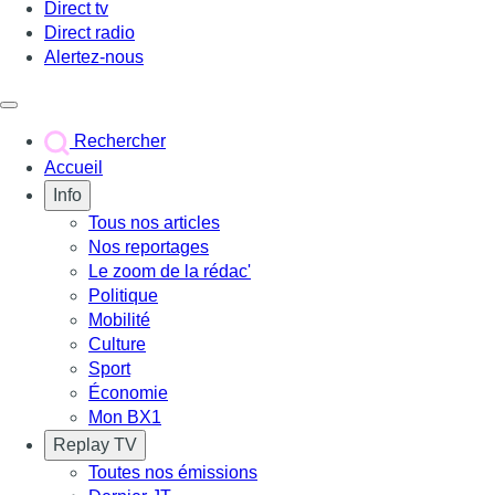
Direct tv
Direct radio
Alertez-nous
Déclencher le menu
Rechercher
Accueil
Info
Tous nos articles
Nos reportages
Le zoom de la rédac'
Politique
Mobilité
Culture
Sport
Économie
Mon BX1
Replay TV
Toutes nos émissions