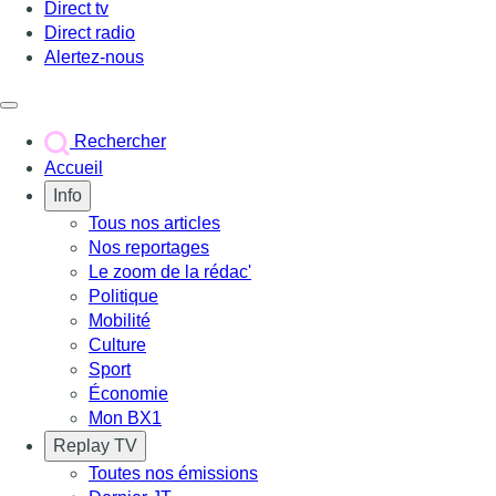
Direct tv
Direct radio
Alertez-nous
Déclencher le menu
Rechercher
Accueil
Info
Tous nos articles
Nos reportages
Le zoom de la rédac'
Politique
Mobilité
Culture
Sport
Économie
Mon BX1
Replay TV
Toutes nos émissions