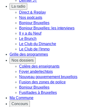
Dernier JT
La radio
Direct & Replay
Nos podcasts
Bonjour Bruxelles
Bonjour Bruxelles: les interviews
Il y a du Neuf
Le Brunch
Le Club du Dimanche
Le Club de l'Immo
Grille des programmes
Nos dossiers
Colère des enseignants
Foyer anderlechtois
Nouveau gouvernement bruxellois
Fusion des zones de police
Bonjour Bruxelles
Fusillades à Bruxelles
Ma Commune
Concours