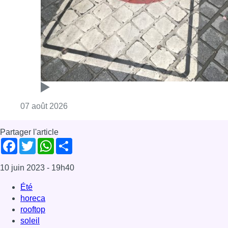
Facebook
Twitter
WhatsApp
Share
10 juin 2023
- 19h40
Été
horeca
rooftop
soleil
Bruxelles-ville
News
Offres d’emploi