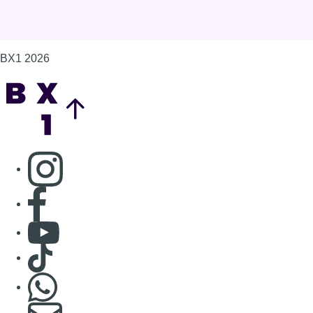
Consulter page Facebook
Consulter Youtube
Consulter TikTok
Nous rejoindre sur Whatsapp
S'abonner à notre newsletter
Connaître BX1
Publicité
Offres d'emploi
Contact
Mentions légales
Politique de cookies (UE)
Gérer les cookies