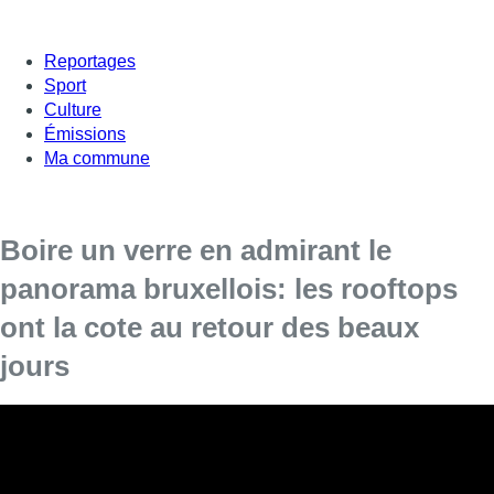
Reportages
Sport
Culture
Émissions
Ma commune
Boire un verre en admirant le
panorama bruxellois: les rooftops
ont la cote au retour des beaux
jours
Lorsque le soleil estival brille à Bruxelles,
nombreux sont ceux qui décident d’en profiter
sur les nombreux rooftops de la capitale.