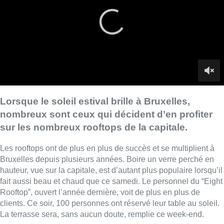
Les rooftops ont de plus en plus de succès et se multiplient à
Bruxelles depuis plusieurs années. Boire un verre perché en
hauteur, vue sur la capitale, est d’autant plus populaire lorsqu’il
fait aussi beau et chaud que ce samedi. Le personnel du “Eight
Rooftop”, ouvert l’année dernière, voit de plus en plus de
clients. Ce soir, 100 personnes ont réservé leur table au soleil.
La terrasse sera, sans aucun doute, remplie ce week-end.
■ Duplex de
Lisa Saint-Ghislain
avec l’interview de
Youssef
Samadi
, Chef de rang du “Eight Rooftop”
Lire aussi :
Coups de feu sur fond de “rivalité
amoureuse” à Uccle: une personne
blessée à la jambe