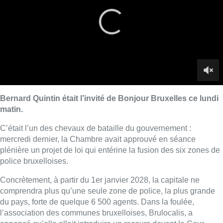
mercredi dernier, la Chambre avait approuvé en séance
plénière un projet de loi qui entérine la fusion des six zones de
police bruxelloises.
Concrètement, à partir du 1er janvier 2028, la capitale ne
comprendra plus qu’une seule zone de police, la plus grande
du pays, forte de quelque 6 500 agents. Dans la foulée,
l’association des communes bruxelloises, Brulocalis, a
annoncé qu’elle allait introduire un recours devant la Cour
constitutionnelle, tout comme plusieurs communes. Un recours
qui, rappelons-le, ne sera pas suspensif.
Une perspective qui n’inquiète pas Bernard Quintin. “Nous
avons bien réfléchi au moment d’écrire cette loi et elle l’est
pour l’ensemble du pays. Nous avons pris nos précautions. Je
signale tout de même que le Conseil d’État n’a pas fait de
remarque et nous verrons ce que la Cour constitutionnelle a à
dire.”
►
Reportage |
La fusion des zones de police votée à la
Chambre