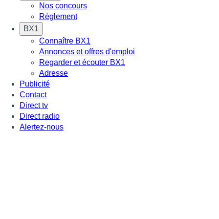
Nos concours
Règlement
BX1
Connaître BX1
Annonces et offres d'emploi
Regarder et écouter BX1
Adresse
Publicité
Contact
Direct tv
Direct radio
Alertez-nous