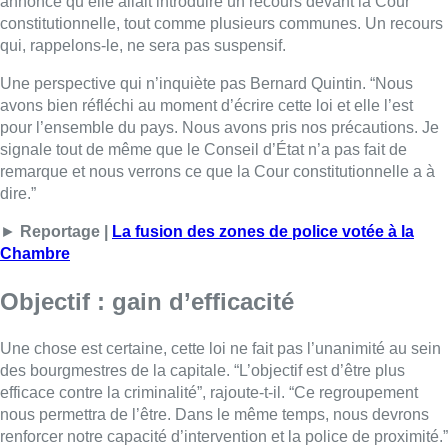
Objectif : gain d’efficacité
Une chose est certaine, cette loi ne fait pas l’unanimité au sein
des bourgmestres de la capitale. “L’objectif est d’être plus
efficace contre la criminalité”, rajoute-t-il. “Ce regroupement
nous permettra de l’être. Dans le même temps, nous devrons
renforcer notre capacité d’intervention et la police de proximité.”
Il a bien insisté sur la police de proximité. “La police de
proximité, ce sont des policiers qui sont à pied et à vélo. On
doit les reconnaître et il y en aura davantage. La grande zone
de police de Bruxelles restera locale et devra s’organiser par
elle-même.”
Une fois que la loi passera au Moniteur belge, les communes
auront 18 mois maximum pour mettre en place cette fusion.
L’autre grande question concerne les moyens alloués pour
l’organiser. “Le fédéral va soutenir cette fusion qui se déroule
au niveau local. C’est-à-dire que ce sont aux collèges des
bourgmestres et aux chefs de corps de l’organiser. Je rappelle