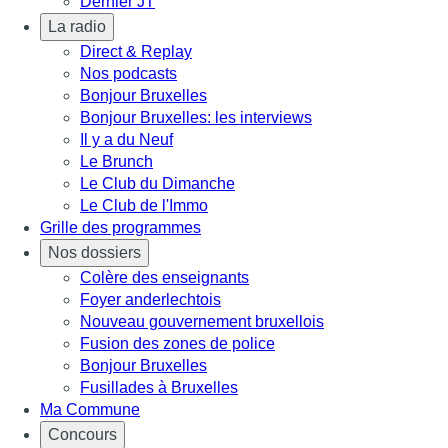
Dernier JT
La radio
Direct & Replay
Nos podcasts
Bonjour Bruxelles
Bonjour Bruxelles: les interviews
Il y a du Neuf
Le Brunch
Le Club du Dimanche
Le Club de l'Immo
Grille des programmes
Nos dossiers
Colère des enseignants
Foyer anderlechtois
Nouveau gouvernement bruxellois
Fusion des zones de police
Bonjour Bruxelles
Fusillades à Bruxelles
Ma Commune
Concours