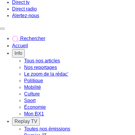
Direct tv
Direct radio
Alertez-nous
Déclencher le menu
Rechercher
Accueil
Info
Tous nos articles
Nos reportages
Le zoom de la rédac'
Politique
Mobilité
Culture
Sport
Économie
Mon BX1
Replay TV
Toutes nos émissions