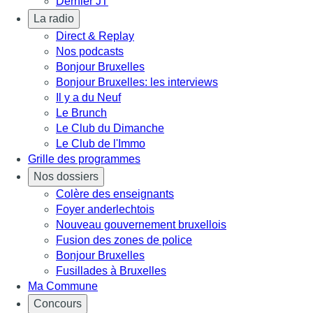
Dernier JT
La radio
Direct & Replay
Nos podcasts
Bonjour Bruxelles
Bonjour Bruxelles: les interviews
Il y a du Neuf
Le Brunch
Le Club du Dimanche
Le Club de l'Immo
Grille des programmes
Nos dossiers
Colère des enseignants
Foyer anderlechtois
Nouveau gouvernement bruxellois
Fusion des zones de police
Bonjour Bruxelles
Fusillades à Bruxelles
Ma Commune
Concours