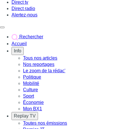
Direct tv
Direct radio
Alertez-nous
Déclencher le menu
Rechercher
Accueil
Info
Tous nos articles
Nos reportages
Le zoom de la rédac'
Politique
Mobilité
Culture
Sport
Économie
Mon BX1
Replay TV
Toutes nos émissions