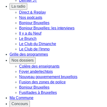
Dernier JT
La radio
Direct & Replay
Nos podcasts
Bonjour Bruxelles
Bonjour Bruxelles: les interviews
Il y a du Neuf
Le Brunch
Le Club du Dimanche
Le Club de l'Immo
Grille des programmes
Nos dossiers
Colère des enseignants
Foyer anderlechtois
Nouveau gouvernement bruxellois
Fusion des zones de police
Bonjour Bruxelles
Fusillades à Bruxelles
Ma Commune
Concours