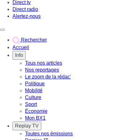
Direct tv
Direct radio
Alertez-nous
Déclencher le menu
Rechercher
Accueil
Info
Tous nos articles
Nos reportages
Le zoom de la rédac'
Politique
Mobilité
Culture
Sport
Économie
Mon BX1
Replay TV
Toutes nos émissions