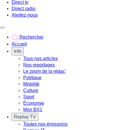
Direct tv
Direct radio
Alertez-nous
Déclencher le menu
Rechercher
Accueil
Info
Tous nos articles
Nos reportages
Le zoom de la rédac'
Politique
Mobilité
Culture
Sport
Économie
Mon BX1
Replay TV
Toutes nos émissions