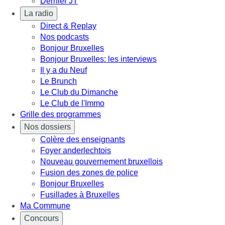
Dernier JT
La radio
Direct & Replay
Nos podcasts
Bonjour Bruxelles
Bonjour Bruxelles: les interviews
Il y a du Neuf
Le Brunch
Le Club du Dimanche
Le Club de l'Immo
Grille des programmes
Nos dossiers
Colère des enseignants
Foyer anderlechtois
Nouveau gouvernement bruxellois
Fusion des zones de police
Bonjour Bruxelles
Fusillades à Bruxelles
Ma Commune
Concours