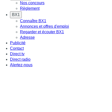
Nos concours
Règlement
BX1
Connaître BX1
Annonces et offres d'emploi
Regarder et écouter BX1
Adresse
Publicité
Contact
Direct tv
Direct radio
Alertez-nous