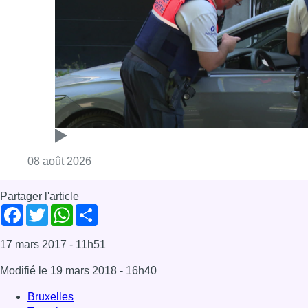
Partager l'article
Facebook
Twitter
WhatsApp
Share
17 mars 2017
- 11h51
Modifié le
19 mars 2018
- 16h40
Bruxelles
Terrorisme
Attentats de Bruxelles
Bruxelles-ville
News
Zaventem
Offres d’emploi