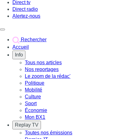
Direct tv
Direct radio
Alertez-nous
Déclencher le menu
Rechercher
Accueil
Info
Tous nos articles
Nos reportages
Le zoom de la rédac'
Politique
Mobilité
Culture
Sport
Économie
Mon BX1
Replay TV
Toutes nos émissions