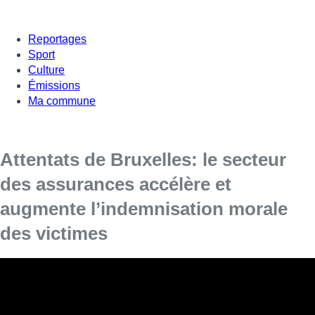
Reportages
Sport
Culture
Émissions
Ma commune
Attentats de Bruxelles: le secteur
des assurances accélère et
augmente l’indemnisation morale
des victimes
Le secteur des assurances s’est engagé à proposer un
règlement unique et exceptionnel du dommage moral
encouru par les 1.361 victimes des attentats du 22 mars
2016.
L’indemnisation de ce dommage
sera ainsi accélérée et