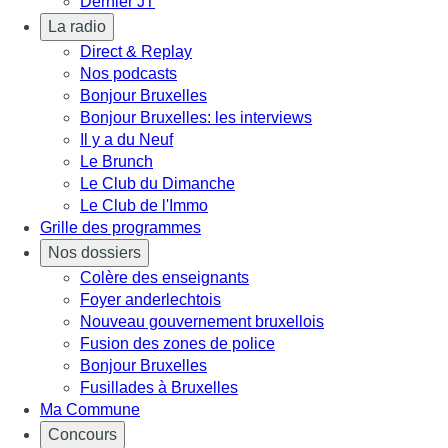
Dernier JT
La radio
Direct & Replay
Nos podcasts
Bonjour Bruxelles
Bonjour Bruxelles: les interviews
Il y a du Neuf
Le Brunch
Le Club du Dimanche
Le Club de l'Immo
Grille des programmes
Nos dossiers
Colère des enseignants
Foyer anderlechtois
Nouveau gouvernement bruxellois
Fusion des zones de police
Bonjour Bruxelles
Fusillades à Bruxelles
Ma Commune
Concours