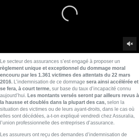
se fera, à court terme,
sur base du taux d’incapacité connu
aujourd’hui.
Les montants versés seront par ailleurs revus à
la hausse et doublés dans la plupart des cas,
selon la
situation des victimes ou de leurs ayant-droits, dans le cas où
elles sont décédées, a-t-on expliqué vendredi chez Assuralia,
l’union professionnelle des entreprises d’assurance.
Les assureurs ont reçu des demandes d’indemnisation de
1.361 victimes, parmi lesquelles figurent 27 morts et 226
personnes sérieusement ou grièvement blessées, c’est-à-dire
avec un taux d’invalidité permanente supérieur à 10%. Pour
l’indemnisation des dommages moraux, il faut normalement
attendre que le taux d’invalidité soit définitivement fixé pour en
déterminer le montant. Les assureurs de Brussels Airport et de
la Stib, pour la station de métro Maelbeek, ont maintenant
décidé de verser les indemnités liées aux dommages moraux
en prenant en compte le taux d’invalidité connu à ce jour. Si
celui-ci évolue à la hausse, les victimes recevront un
supplément d’indemnisation. Le règlement du dommage moral,
dont le montant est fixé en fonction de l’âge et du taux