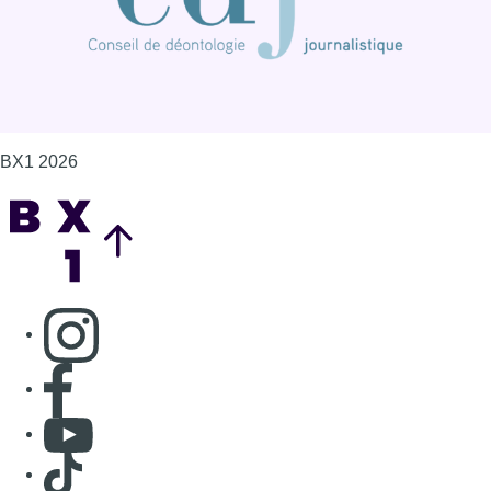
Consulter page Instagram
Consulter page Facebook
Consulter Youtube
Consulter TikTok
Nous rejoindre sur Whatsapp
S'abonner à notre newsletter
Connaître BX1
Publicité
Offres d'emploi
Contact
Mentions légales
Politique de cookies (UE)
Gérer les cookies