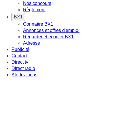
Nos concours
Règlement
BX1
Connaître BX1
Annonces et offres d'emploi
Regarder et écouter BX1
Adresse
Publicité
Contact
Direct tv
Direct radio
Alertez-nous