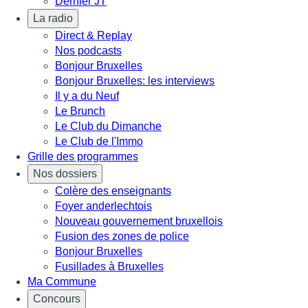
Dernier JT
La radio
Direct & Replay
Nos podcasts
Bonjour Bruxelles
Bonjour Bruxelles: les interviews
Il y a du Neuf
Le Brunch
Le Club du Dimanche
Le Club de l'Immo
Grille des programmes
Nos dossiers
Colère des enseignants
Foyer anderlechtois
Nouveau gouvernement bruxellois
Fusion des zones de police
Bonjour Bruxelles
Fusillades à Bruxelles
Ma Commune
Concours