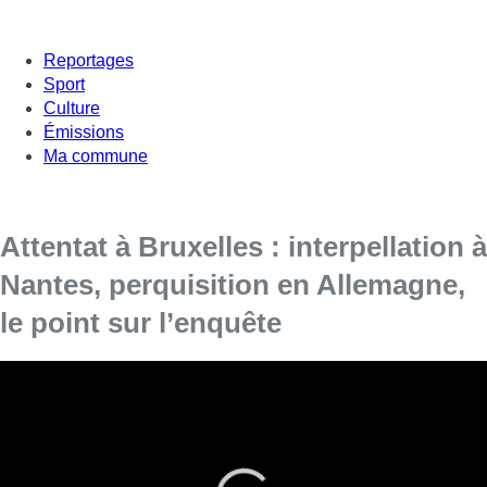
Reportages
Sport
Culture
Émissions
Ma commune
Attentat à Bruxelles : interpellation à
Nantes, perquisition en Allemagne,
le point sur l’enquête
L’enquête sur l’attentat terroriste commis ce
lundi soir à Bruxelles se poursuit. Les
enquêteurs s’intéressent aux contacts de
l’auteur présumé, Abdesalem Lassoued, à qui il