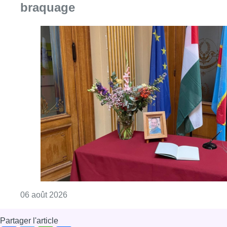
Consulter l'article "La Commune d’Ixelles 
06 août 2026
Partager l'article
Facebook
Twitter
WhatsApp
Share
20 octobre 2023
- 17h12
Modifié le
21 octobre 2023
- 12h17
enquête
Police
Attentat à Bruxelles
News
Offres d’emploi