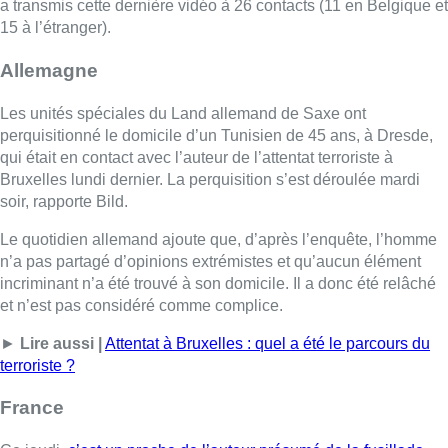
incriminant n’a été trouvé à son domicile. Il a donc été relâché
et n’est pas considéré comme complice.
►
Lire aussi |
Attentat à Bruxelles : quel a été le parcours du
terroriste ?
France
Ce jeudi,
c’est un proche de l’auteur présumé de la fusillade
qui a été interpellé à Nantes
. Tout comme les autres
personnes, l’individu aurait reçu directement, quelques minutes
avant les faits survenus dans la capitale belge, une vidéo de la
part du tireur qui a assassiné mardi soir deux supporters
suédois en marge du match de qualification pour l’Euro de
football entre la Belgique et la Suède. Dans la vidéo, le suspect
aurait revendiqué son geste.
D’après le quotidien, les autorités judiciaires belges ont alerté
le service du renseignement intérieur français. Lors de
l’interpellation, aucune arme à feu n’aurait été retrouvée, mais
du matériel informatique aurait été saisi.