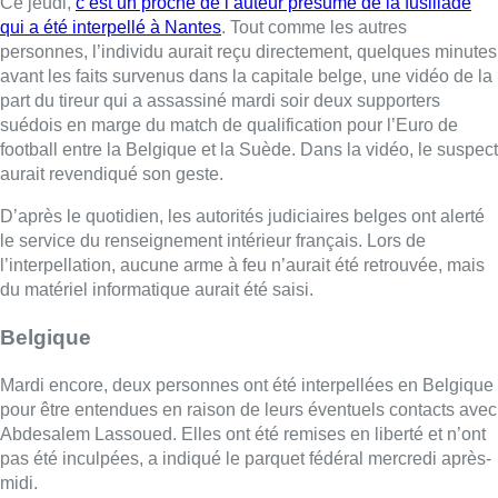
Belgique
Mardi encore, deux personnes ont été interpellées en Belgique
pour être entendues en raison de leurs éventuels contacts avec
Abdesalem Lassoued. Elles ont été remises en liberté et n’ont
pas été inculpées, a indiqué le parquet fédéral mercredi après-
midi.
►
Nos articles sur l’attentat à Bruxelles de ce lundi soir
Avec Belga – Photo : Belga
■
Reportage de Jean-Christophe Pesesse, Yannick
Vangansbeek et Laurence Paciarelli
Lire aussi :
À Bruxelles, le blocus s’invite dans
des lieux insolites : “C’est