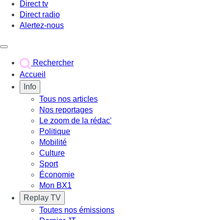
Direct tv
Direct radio
Alertez-nous
Déclencher le menu
Rechercher
Accueil
Info
Tous nos articles
Nos reportages
Le zoom de la rédac'
Politique
Mobilité
Culture
Sport
Économie
Mon BX1
Replay TV
Toutes nos émissions