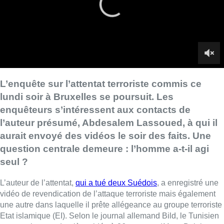
aurait envoyé des vidéos le soir des faits. Une
question centrale demeure : l’homme a-t-il agi
seul ?
L’auteur de l’attentat,
qui a tué deux Suédois
, a enregistré une
vidéo de revendication de l’attaque terroriste mais également
une autre dans laquelle il prête allégeance au groupe terroriste
Etat islamique (EI). Selon le journal allemand Bild, le Tunisien
a transmis cette dernière vidéo à 26 contacts (11 en Belgique et
15 à l’étranger).
Allemagne
Les unités spéciales du Land allemand de Saxe ont
perquisitionné le domicile d’un Tunisien de 45 ans, à Dresde,
qui était en contact avec l’auteur de l’attentat terroriste à
Bruxelles lundi dernier. La perquisition s’est déroulée mardi
soir, rapporte Bild.
Le quotidien allemand ajoute que, d’après l’enquête, l’homme
n’a pas partagé d’opinions extrémistes et qu’aucun élément