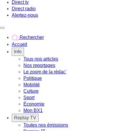
Direct tv
Direct radio
Alertez-nous
Déclencher le menu
Rechercher
Accueil
Info
Tous nos articles
Nos reportages
Le zoom de la rédac'
Politique
Mobilité
Culture
Sport
Économie
Mon BX1
Replay TV
Toutes nos émissions