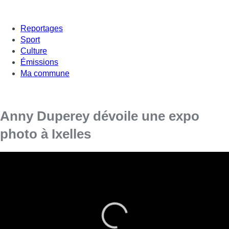
Reportages
Sport
Culture
Émissions
Ma commune
Anny Duperey dévoile une expo
photo à Ixelles
L’actrice et romancière Anny Duperey présente une exposition
photo à Bruxelles. “C’est une passion qui me prend depuis une
vingtaine d’année”, explique-t-elle, “Je suis très émue de
redécouvrir ces photos aujourd’hui dans le regard des autres.
La photo argentique est une véritable magie”.
En même temps, Anny Duperey sort un livre pour notamment