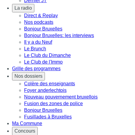
Dernier JT
La radio
Direct & Replay
Nos podcasts
Bonjour Bruxelles
Bonjour Bruxelles: les interviews
Il y a du Neuf
Le Brunch
Le Club du Dimanche
Le Club de l'Immo
Grille des programmes
Nos dossiers
Colère des enseignants
Foyer anderlechtois
Nouveau gouvernement bruxellois
Fusion des zones de police
Bonjour Bruxelles
Fusillades à Bruxelles
Ma Commune
Concours