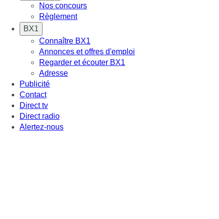
Nos concours
Règlement
BX1
Connaître BX1
Annonces et offres d'emploi
Regarder et écouter BX1
Adresse
Publicité
Contact
Direct tv
Direct radio
Alertez-nous