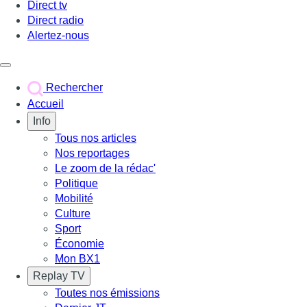
Direct tv
Direct radio
Alertez-nous
Déclencher le menu
Rechercher
Accueil
Info
Tous nos articles
Nos reportages
Le zoom de la rédac'
Politique
Mobilité
Culture
Sport
Économie
Mon BX1
Replay TV
Toutes nos émissions