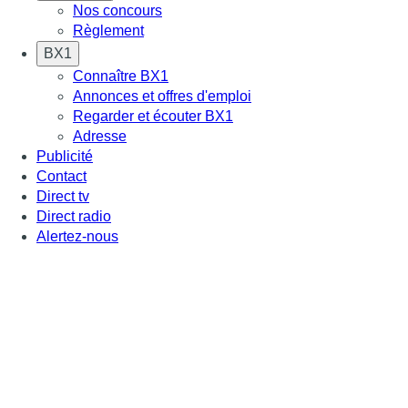
Nos concours
Règlement
BX1
Connaître BX1
Annonces et offres d'emploi
Regarder et écouter BX1
Adresse
Publicité
Contact
Direct tv
Direct radio
Alertez-nous