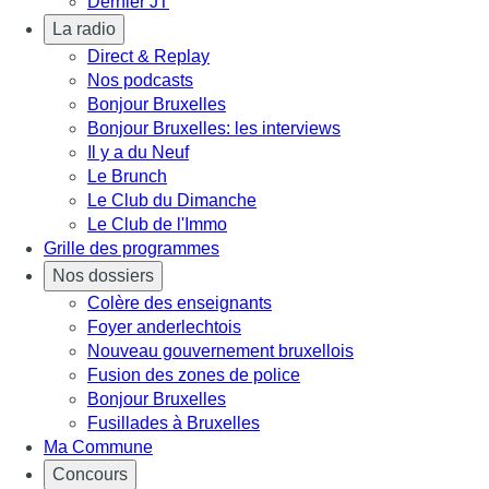
Dernier JT
La radio
Direct & Replay
Nos podcasts
Bonjour Bruxelles
Bonjour Bruxelles: les interviews
Il y a du Neuf
Le Brunch
Le Club du Dimanche
Le Club de l'Immo
Grille des programmes
Nos dossiers
Colère des enseignants
Foyer anderlechtois
Nouveau gouvernement bruxellois
Fusion des zones de police
Bonjour Bruxelles
Fusillades à Bruxelles
Ma Commune
Concours