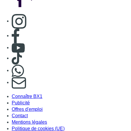
Consulter page Instagram
Consulter page Facebook
Consulter Youtube
Consulter TikTok
Nous rejoindre sur Whatsapp
S'abonner à notre newsletter
Connaître BX1
Publicité
Offres d'emploi
Contact
Mentions légales
Politique de cookies (UE)