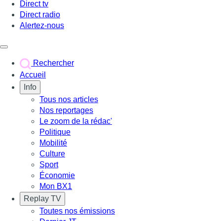
Direct tv
Direct radio
Alertez-nous
Déclencher le menu
Rechercher
Accueil
Info
Tous nos articles
Nos reportages
Le zoom de la rédac'
Politique
Mobilité
Culture
Sport
Économie
Mon BX1
Replay TV
Toutes nos émissions