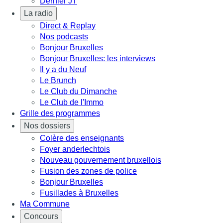
Dernier JT
La radio
Direct & Replay
Nos podcasts
Bonjour Bruxelles
Bonjour Bruxelles: les interviews
Il y a du Neuf
Le Brunch
Le Club du Dimanche
Le Club de l'Immo
Grille des programmes
Nos dossiers
Colère des enseignants
Foyer anderlechtois
Nouveau gouvernement bruxellois
Fusion des zones de police
Bonjour Bruxelles
Fusillades à Bruxelles
Ma Commune
Concours