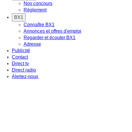
Nos concours
Règlement
BX1
Connaître BX1
Annonces et offres d'emploi
Regarder et écouter BX1
Adresse
Publicité
Contact
Direct tv
Direct radio
Alertez-nous