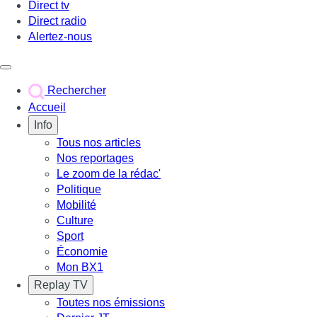
Direct tv
Direct radio
Alertez-nous
Déclencher le menu
Rechercher
Accueil
Info
Tous nos articles
Nos reportages
Le zoom de la rédac'
Politique
Mobilité
Culture
Sport
Économie
Mon BX1
Replay TV
Toutes nos émissions