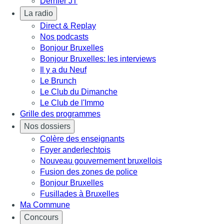
Dernier JT
La radio
Direct & Replay
Nos podcasts
Bonjour Bruxelles
Bonjour Bruxelles: les interviews
Il y a du Neuf
Le Brunch
Le Club du Dimanche
Le Club de l'Immo
Grille des programmes
Nos dossiers
Colère des enseignants
Foyer anderlechtois
Nouveau gouvernement bruxellois
Fusion des zones de police
Bonjour Bruxelles
Fusillades à Bruxelles
Ma Commune
Concours