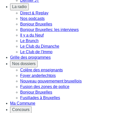
Dernier JT
La radio
Direct & Replay
Nos podcasts
Bonjour Bruxelles
Bonjour Bruxelles: les interviews
Il y a du Neuf
Le Brunch
Le Club du Dimanche
Le Club de l'Immo
Grille des programmes
Nos dossiers
Colère des enseignants
Foyer anderlechtois
Nouveau gouvernement bruxellois
Fusion des zones de police
Bonjour Bruxelles
Fusillades à Bruxelles
Ma Commune
Concours