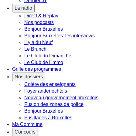
Dernier JT
La radio
Direct & Replay
Nos podcasts
Bonjour Bruxelles
Bonjour Bruxelles: les interviews
Il y a du Neuf
Le Brunch
Le Club du Dimanche
Le Club de l'Immo
Grille des programmes
Nos dossiers
Colère des enseignants
Foyer anderlechtois
Nouveau gouvernement bruxellois
Fusion des zones de police
Bonjour Bruxelles
Fusillades à Bruxelles
Ma Commune
Concours