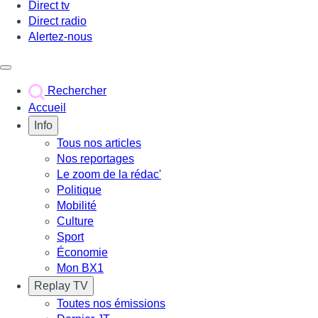
Direct tv
Direct radio
Alertez-nous
Déclencher le menu
Rechercher
Accueil
Info
Tous nos articles
Nos reportages
Le zoom de la rédac'
Politique
Mobilité
Culture
Sport
Économie
Mon BX1
Replay TV
Toutes nos émissions