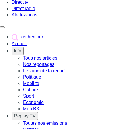
Direct tv
Direct radio
Alertez-nous
Déclencher le menu
Rechercher
Accueil
Info
Tous nos articles
Nos reportages
Le zoom de la rédac'
Politique
Mobilité
Culture
Sport
Économie
Mon BX1
Replay TV
Toutes nos émissions