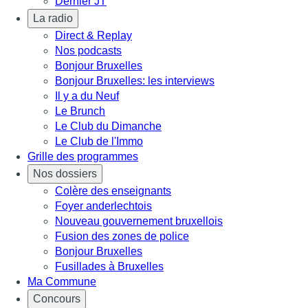
Dernier JT
La radio
Direct & Replay
Nos podcasts
Bonjour Bruxelles
Bonjour Bruxelles: les interviews
Il y a du Neuf
Le Brunch
Le Club du Dimanche
Le Club de l'Immo
Grille des programmes
Nos dossiers
Colère des enseignants
Foyer anderlechtois
Nouveau gouvernement bruxellois
Fusion des zones de police
Bonjour Bruxelles
Fusillades à Bruxelles
Ma Commune
Concours