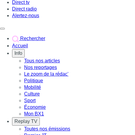
Direct tv
Direct radio
Alertez-nous
Déclencher le menu
Rechercher
Accueil
Info
Tous nos articles
Nos reportages
Le zoom de la rédac'
Politique
Mobilité
Culture
Sport
Économie
Mon BX1
Replay TV
Toutes nos émissions