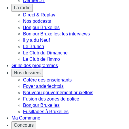
Dernier JT
La radio
Direct & Replay
Nos podcasts
Bonjour Bruxelles
Bonjour Bruxelles: les interviews
Il y a du Neuf
Le Brunch
Le Club du Dimanche
Le Club de l'Immo
Grille des programmes
Nos dossiers
Colère des enseignants
Foyer anderlechtois
Nouveau gouvernement bruxellois
Fusion des zones de police
Bonjour Bruxelles
Fusillades à Bruxelles
Ma Commune
Concours