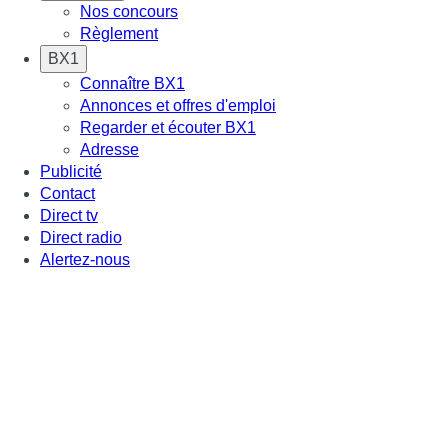
Nos concours
Règlement
BX1
Connaître BX1
Annonces et offres d'emploi
Regarder et écouter BX1
Adresse
Publicité
Contact
Direct tv
Direct radio
Alertez-nous