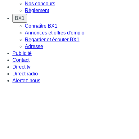
Nos concours
Règlement
BX1
Connaître BX1
Annonces et offres d'emploi
Regarder et écouter BX1
Adresse
Publicité
Contact
Direct tv
Direct radio
Alertez-nous