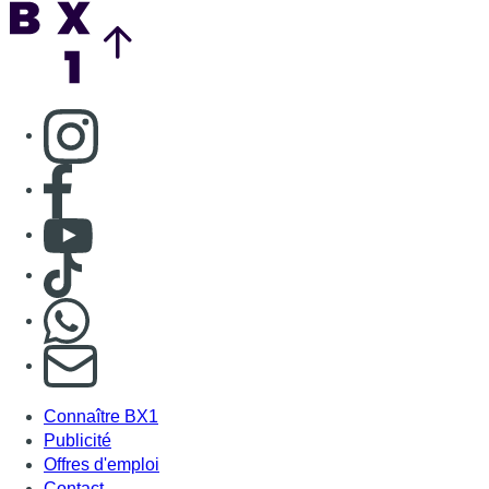
Back to top
Consulter page Instagram
Consulter page Facebook
Consulter Youtube
Consulter TikTok
Nous rejoindre sur Whatsapp
S'abonner à notre newsletter
Connaître BX1
Publicité
Offres d'emploi
Contact