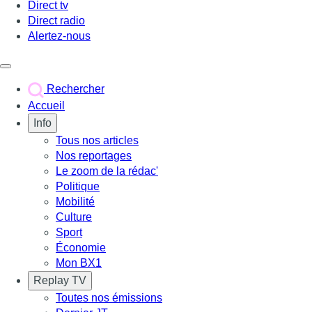
Direct tv
Direct radio
Alertez-nous
Déclencher le menu
Rechercher
Accueil
Info
Tous nos articles
Nos reportages
Le zoom de la rédac'
Politique
Mobilité
Culture
Sport
Économie
Mon BX1
Replay TV
Toutes nos émissions