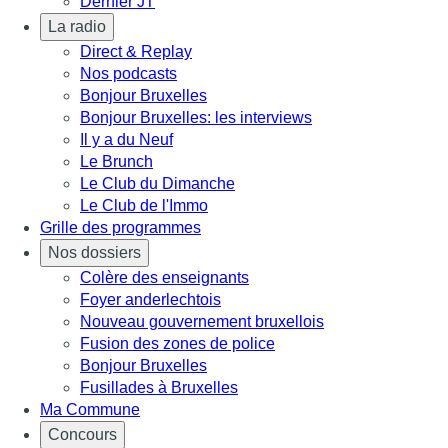
Dernier JT
La radio
Direct & Replay
Nos podcasts
Bonjour Bruxelles
Bonjour Bruxelles: les interviews
Il y a du Neuf
Le Brunch
Le Club du Dimanche
Le Club de l'Immo
Grille des programmes
Nos dossiers
Colère des enseignants
Foyer anderlechtois
Nouveau gouvernement bruxellois
Fusion des zones de police
Bonjour Bruxelles
Fusillades à Bruxelles
Ma Commune
Concours