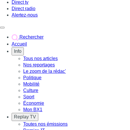
Direct tv
Direct radio
Alertez-nous
Déclencher le menu
Rechercher
Accueil
Info
Tous nos articles
Nos reportages
Le zoom de la rédac'
Politique
Mobilité
Culture
Sport
Économie
Mon BX1
Replay TV
Toutes nos émissions