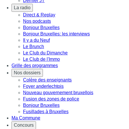
Dernier JT
La radio
Direct & Replay
Nos podcasts
Bonjour Bruxelles
Bonjour Bruxelles: les interviews
Il y a du Neuf
Le Brunch
Le Club du Dimanche
Le Club de l'Immo
Grille des programmes
Nos dossiers
Colère des enseignants
Foyer anderlechtois
Nouveau gouvernement bruxellois
Fusion des zones de police
Bonjour Bruxelles
Fusillades à Bruxelles
Ma Commune
Concours