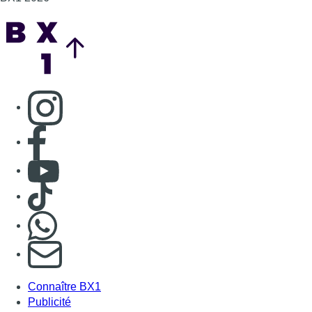
Back to top
Consulter page Instagram
Consulter page Facebook
Consulter Youtube
Consulter TikTok
Nous rejoindre sur Whatsapp
S'abonner à notre newsletter
Connaître BX1
Publicité