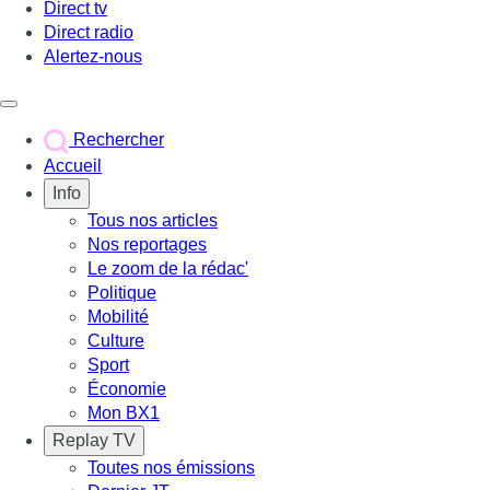
Direct tv
Direct radio
Alertez-nous
Déclencher le menu
Rechercher
Accueil
Info
Tous nos articles
Nos reportages
Le zoom de la rédac'
Politique
Mobilité
Culture
Sport
Économie
Mon BX1
Replay TV
Toutes nos émissions