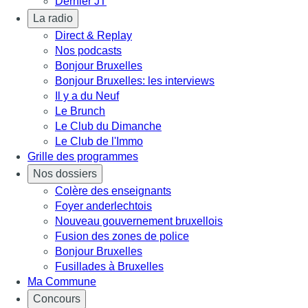
Dernier JT
La radio
Direct & Replay
Nos podcasts
Bonjour Bruxelles
Bonjour Bruxelles: les interviews
Il y a du Neuf
Le Brunch
Le Club du Dimanche
Le Club de l'Immo
Grille des programmes
Nos dossiers
Colère des enseignants
Foyer anderlechtois
Nouveau gouvernement bruxellois
Fusion des zones de police
Bonjour Bruxelles
Fusillades à Bruxelles
Ma Commune
Concours