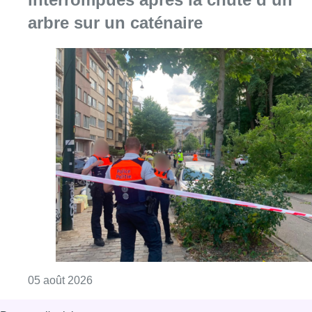
Consulter l'article "Les lignes de tram 8 et 
05 août 2026
Partager l'article
Facebook
Twitter
WhatsApp
Share
09 juillet 2026
- 16h41
Modifié le
10 juillet 2026
- 16h00
Mobilité
Reportages
Offres d’emploi