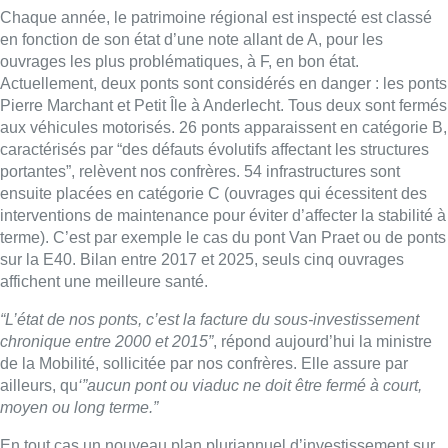
affichent une meilleure santé.
“L’état de nos ponts, c’est la facture du sous-investissement
chronique entre 2000 et 2015”
, répond aujourd’hui la ministre
de la Mobilité, sollicitée par nos confrères. Elle assure par
ailleurs, qu
‘”aucun pont ou viaduc ne doit être fermé à court,
moyen ou long terme.”
En tout cas un nouveau plan pluriannuel d’investissement sur
les infrastructures doit être négocié au sein du gouvernement
bruxellois dans les prochains mois. La ministre explique qu’il
“
devra se concentrer sur les dossiers prioritaires
“, à savoir les
tunnels Loi-Belliard ou encore préciser l’avenir du viaduc
Herrmann-Debroux.
T.D.
► Notre émission Le Tram
|
Quel avenir pour le viaduc
Herrmann-Debroux ?
Lire aussi :