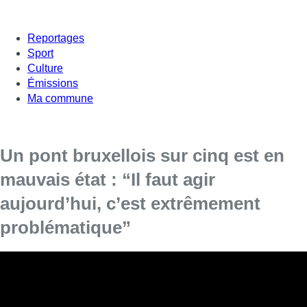
Reportages
Sport
Culture
Émissions
Ma commune
Un pont bruxellois sur cinq est en
mauvais état : “Il faut agir
aujourd’hui, c’est extrêmement
problématique”
Il n’est toutefois pas question de fermer de nouveaux
ponts à court ou moyen terme, rassure Elke Van den
Brandt.