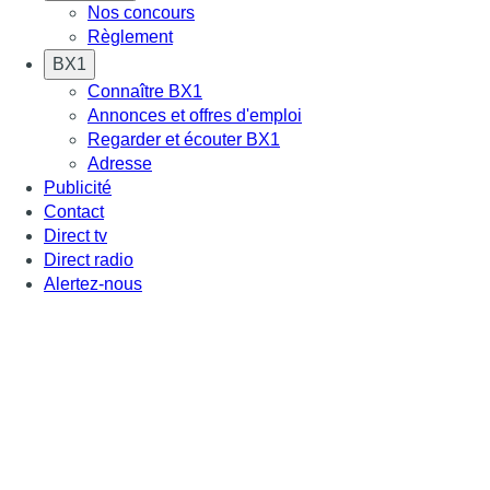
Nos concours
Règlement
BX1
Connaître BX1
Annonces et offres d'emploi
Regarder et écouter BX1
Adresse
Publicité
Contact
Direct tv
Direct radio
Alertez-nous