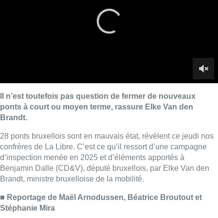
28 ponts bruxellois sont en mauvais état, révèlent ce jeudi nos
confrères de La Libre. C’est ce qu’il ressort d’une campagne
d’inspection menée en 2025 et d’éléments apportés à
Benjamin Dalle (CD&V), député bruxellois, par Elke Van den
Brandt, ministre bruxelloise de la mobilité.
■
Reportage de Maël Arnodussen, Béatrice Broutout et
Stéphanie Mira
Chaque année, le patrimoine régional est inspecté est classé
en fonction de son état d’une note allant de A, pour les
ouvrages les plus problématiques, à F, en bon état.
Actuellement, deux ponts sont considérés en danger : les ponts
Pierre Marchant et Petit Île à Anderlecht. Tous deux sont fermés
aux véhicules motorisés. 26 ponts apparaissent en catégorie B,
caractérisés par “des défauts évolutifs affectant les structures
portantes”, relèvent nos confrères. 54 infrastructures sont
ensuite placées en catégorie C (ouvrages qui écessitent des
interventions de maintenance pour éviter d’affecter la stabilité à
terme). C’est par exemple le cas du pont Van Praet ou de ponts
sur la E40. Bilan entre 2017 et 2025, seuls cinq ouvrages