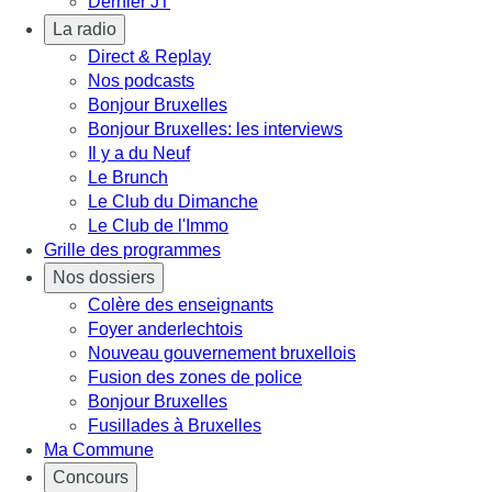
Dernier JT
La radio
Direct & Replay
Nos podcasts
Bonjour Bruxelles
Bonjour Bruxelles: les interviews
Il y a du Neuf
Le Brunch
Le Club du Dimanche
Le Club de l'Immo
Grille des programmes
Nos dossiers
Colère des enseignants
Foyer anderlechtois
Nouveau gouvernement bruxellois
Fusion des zones de police
Bonjour Bruxelles
Fusillades à Bruxelles
Ma Commune
Concours