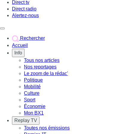
Direct tv
Direct radio
Alertez-nous
Déclencher le menu
Rechercher
Accueil
Info
Tous nos articles
Nos reportages
Le zoom de la rédac'
Politique
Mobilité
Culture
Sport
Économie
Mon BX1
Replay TV
Toutes nos émissions