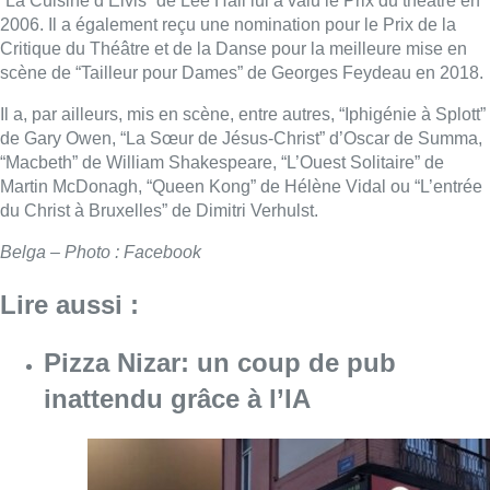
“La Cuisine d’Elvis” de Lee Hall lui a valu le Prix du théâtre en
2006. Il a également reçu une nomination pour le Prix de la
Critique du Théâtre et de la Danse pour la meilleure mise en
scène de “Tailleur pour Dames” de Georges Feydeau en 2018.
Il a, par ailleurs, mis en scène, entre autres, “Iphigénie à Splott”
de Gary Owen, “La Sœur de Jésus-Christ” d’Oscar de Summa,
“Macbeth” de William Shakespeare, “L’Ouest Solitaire” de
Martin McDonagh, “Queen Kong” de Hélène Vidal ou “L’entrée
du Christ à Bruxelles” de Dimitri Verhulst.
Belga – Photo : Facebook
Lire aussi :
Pizza Nizar: un coup de pub
inattendu grâce à l’IA