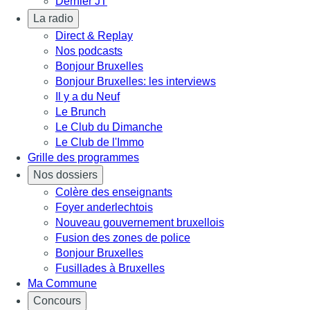
Dernier JT
La radio
Direct & Replay
Nos podcasts
Bonjour Bruxelles
Bonjour Bruxelles: les interviews
Il y a du Neuf
Le Brunch
Le Club du Dimanche
Le Club de l'Immo
Grille des programmes
Nos dossiers
Colère des enseignants
Foyer anderlechtois
Nouveau gouvernement bruxellois
Fusion des zones de police
Bonjour Bruxelles
Fusillades à Bruxelles
Ma Commune
Concours