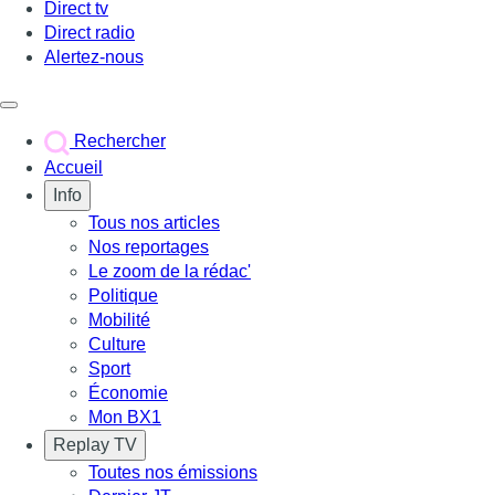
Direct tv
Direct radio
Alertez-nous
Déclencher le menu
Rechercher
Accueil
Info
Tous nos articles
Nos reportages
Le zoom de la rédac'
Politique
Mobilité
Culture
Sport
Économie
Mon BX1
Replay TV
Toutes nos émissions