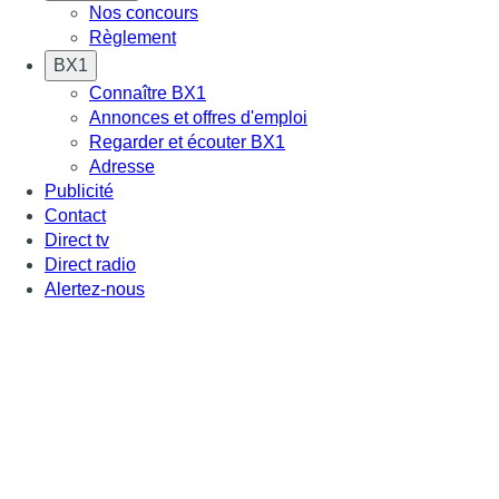
Nos concours
Règlement
BX1
Connaître BX1
Annonces et offres d'emploi
Regarder et écouter BX1
Adresse
Publicité
Contact
Direct tv
Direct radio
Alertez-nous