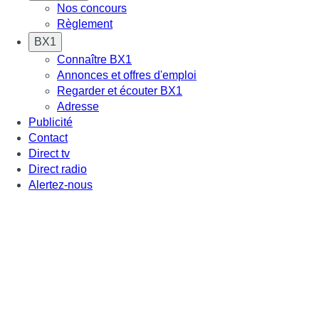
Nos concours
Règlement
BX1
Connaître BX1
Annonces et offres d'emploi
Regarder et écouter BX1
Adresse
Publicité
Contact
Direct tv
Direct radio
Alertez-nous