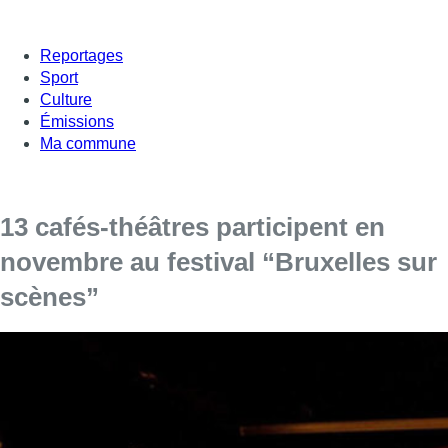
Reportages
Sport
Culture
Émissions
Ma commune
13 cafés-théâtres participent en
novembre au festival “Bruxelles sur
scènes”