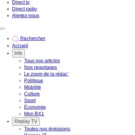
Direct tv
Direct radio
Alertez-nous
Déclencher le menu
Rechercher
Accueil
Info
Tous nos articles
Nos reportages
Le zoom de la rédac'
Politique
Mobilité
Culture
Sport
Économie
Mon BX1
Replay TV
Toutes nos émissions