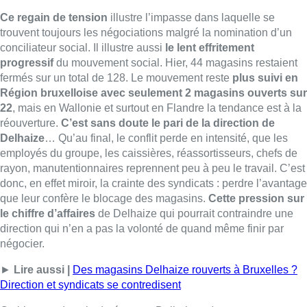
que leur confère le blocage des magasins.
Cette pression sur
le chiffre d’affaires
de Delhaize qui pourrait contraindre une
direction qui n’en a pas la volonté de quand même finir par
négocier.
►
Lire aussi |
Des magasins Delhaize rouverts à Bruxelles ?
Direction et syndicats se contredisent
Ce blocage dans la durée, pour Delhaize, n
‘est pas sans
rappeler ce qui se passe en France sur la réforme des
retraites.
Ce n’est pas la même échelle, ce n’est pas le même
interlocuteur, un gouvernement, ce n’est pas un grand groupe
de la distribution, et ce n’est pas le même problème. Mais on se
trouve là aussi avec des syndicats qui mobilisent d’un côté, et
un partenaire de négociation qui refuse de céder à leurs
revendications de l’autre. Hier, la réunion que la Première
ministre Elisabeth Borne a tenté d’avoir avec les syndicats
français a tourné court. Moins d’une heure et demie, aucune
avancée, ou plutôt aucun recul (c’est toujours une question de
point de vue) du gouvernement sur son projet de réforme des