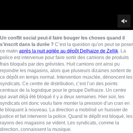
syndicats. Ce centre de distribution, c’est l’un des points
centraux de la logistique pour le groupe Delhaize. Un centre
qui avait déjà été bloqué il y a deux semaines. Hier soir, les
syndicats ont donc voulu faire monter la pression d’un cran en
le bloquant à nouveau. La direction a mobilisé un huissier de
justice et fait intervenir la police. Quand le dépôt est bloqué, les
rayons des magasins se vident. Les syndicats, comme la
direction, connaissent la musique.
Ce regain de tension
illustre l’impasse dans laquelle se
trouvent toujours les négociations malgré la nomination d’un
conciliateur social. Il illustre aussi
le lent effritement
progressif
du mouvement social. Hier, 44 magasins restaient
fermés sur un total de 128. Le mouvement reste
plus suivi en
Région bruxelloise avec seulement 2 magasins ouverts sur
22
, mais en Wallonie et surtout en Flandre la tendance est à la
réouverture.
C’est sans doute le pari de la direction de
Delhaize
… Qu’au final, le conflit perde en intensité, que les
employés du groupe, les caissières, réassortisseurs, chefs de
rayon, manutentionnaires reprennent peu à peu le travail. C’est
donc, en effet miroir, la crainte des syndicats : perdre l’avantage