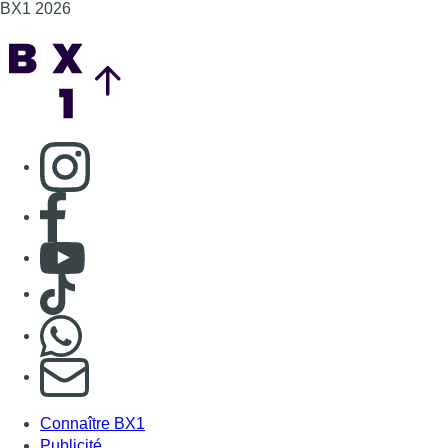
Consulter TikTok
Nous rejoindre sur Whatsapp
S'abonner à notre newsletter
Connaître BX1
Publicité
Offres d'emploi
Contact
Mentions légales
Politique de cookies (UE)
Gérer les cookies