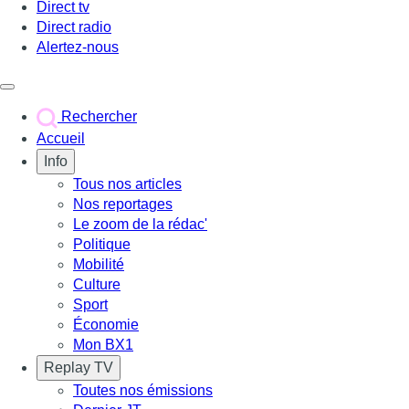
Direct tv
Direct radio
Alertez-nous
Déclencher le menu
Rechercher
Accueil
Info
Tous nos articles
Nos reportages
Le zoom de la rédac'
Politique
Mobilité
Culture
Sport
Économie
Mon BX1
Replay TV
Toutes nos émissions