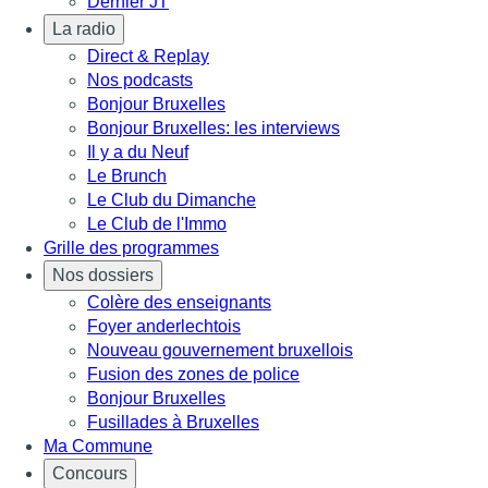
Dernier JT
La radio
Direct & Replay
Nos podcasts
Bonjour Bruxelles
Bonjour Bruxelles: les interviews
Il y a du Neuf
Le Brunch
Le Club du Dimanche
Le Club de l'Immo
Grille des programmes
Nos dossiers
Colère des enseignants
Foyer anderlechtois
Nouveau gouvernement bruxellois
Fusion des zones de police
Bonjour Bruxelles
Fusillades à Bruxelles
Ma Commune
Concours