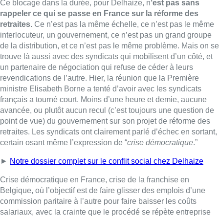
retraites. Les syndicats ont clairement parlé d’échec en sortant,
certain osant même l’expression de “
crise démocratique
.”
►
Notre dossier complet sur le conflit social chez Delhaize
Crise démocratique en France, crise de la franchise en
Belgique, où l’objectif est de faire glisser des emplois d’une
commission paritaire à l’autre pour faire baisser les coûts
salariaux, avec la crainte que le procédé se répète entreprise
après entreprise.
On peut tirer quelques parallèles entre ces
deux conflits majeurs
: d’abord le front commun des syndicats
qui se retrouvent tous unis avec le même mot d’ordre. Ensuite,
le refus de négocier
de ceux à qui ils s’adressent : la décision
vient d’en haut, elle est prise sans réelle concertation et elle
n’est pas discutable. On notera un certain soutien de l’opinion
publique aussi. Et enfin l
e risque de perdre la bataille en
s’inscrivant dans un conflit de longue durée
. En France
comme en Belgique, le temps joue contre les protestataires. Le
gouvernement français comme la direction de Delhaize l’ont
bien compris qui restent stoïques face aux protestations. Cela
doit pousser les syndicats à trouver, de façon urgente, une