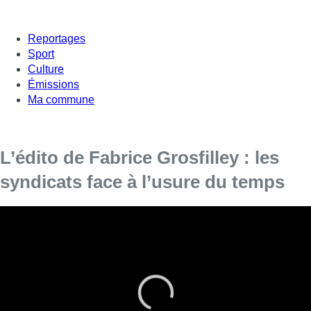
Reportages
Sport
Culture
Émissions
Ma commune
L’édito de Fabrice Grosfilley : les
syndicats face à l’usure du temps
Un conflit social peut-il faire bouger les choses quand il
s’inscrit dans la durée ?
C’est la question qu’on peut se poser
ce matin
après la nuit agitée au dépôt Delhaize de Zellik
. La
police est intervenue pour faire sortir des camions de produits
frais bloqués par des grévistes. Huit camions ont ainsi pu
rejoindre les magasins, alors que plusieurs dizaines sortent de
ce dépôt en temps normal. Intervention musclée, dénoncent les