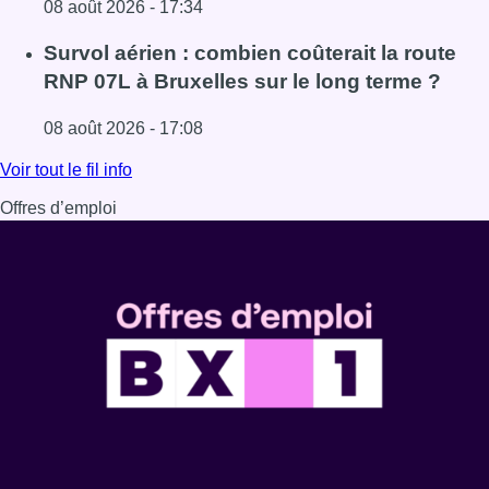
08 août 2026 - 17:34
Lire l'article 718e plantation du Meyboom : ce qu’il faut s
Survol aérien : combien coûterait la route
RNP 07L à Bruxelles sur le long terme ?
08 août 2026 - 17:08
Lire l'article Survol aérien : combien coûterait la route R
Voir tout le fil info
Offres d’emploi