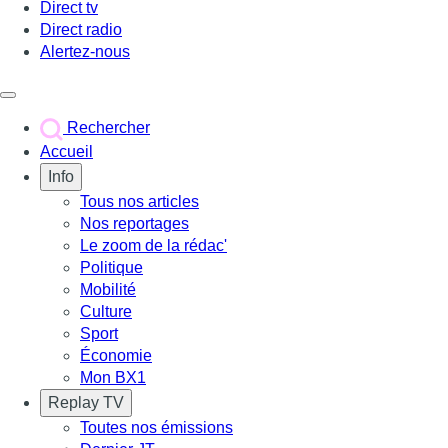
Direct tv
Direct radio
Alertez-nous
Déclencher le menu
Rechercher
Accueil
Info
Tous nos articles
Nos reportages
Le zoom de la rédac'
Politique
Mobilité
Culture
Sport
Économie
Mon BX1
Replay TV
Toutes nos émissions