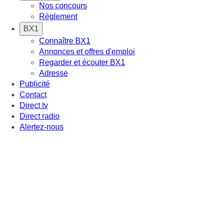
Nos concours
Règlement
BX1
Connaître BX1
Annonces et offres d'emploi
Regarder et écouter BX1
Adresse
Publicité
Contact
Direct tv
Direct radio
Alertez-nous