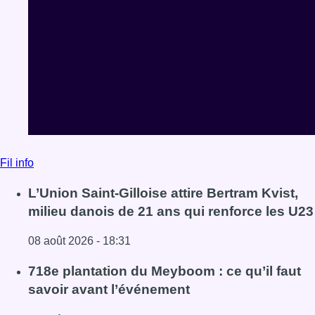
Fil info
L’Union Saint-Gilloise attire Bertram Kvist,
milieu danois de 21 ans qui renforce les U23
08 août 2026 - 18:31
Lire l'article L’Union Saint-Gilloise attire Bertram Kvist, 
718e plantation du Meyboom : ce qu’il faut
savoir avant l’événement