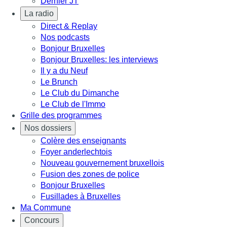
Dernier JT
La radio
Direct & Replay
Nos podcasts
Bonjour Bruxelles
Bonjour Bruxelles: les interviews
Il y a du Neuf
Le Brunch
Le Club du Dimanche
Le Club de l'Immo
Grille des programmes
Nos dossiers
Colère des enseignants
Foyer anderlechtois
Nouveau gouvernement bruxellois
Fusion des zones de police
Bonjour Bruxelles
Fusillades à Bruxelles
Ma Commune
Concours