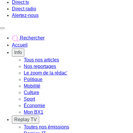
Direct tv
Direct radio
Alertez-nous
Déclencher le menu
Rechercher
Accueil
Info
Tous nos articles
Nos reportages
Le zoom de la rédac'
Politique
Mobilité
Culture
Sport
Économie
Mon BX1
Replay TV
Toutes nos émissions