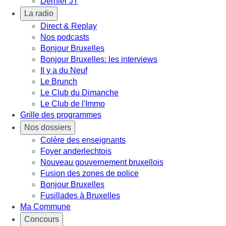
Dernier JT
La radio
Direct & Replay
Nos podcasts
Bonjour Bruxelles
Bonjour Bruxelles: les interviews
Il y a du Neuf
Le Brunch
Le Club du Dimanche
Le Club de l'Immo
Grille des programmes
Nos dossiers
Colère des enseignants
Foyer anderlechtois
Nouveau gouvernement bruxellois
Fusion des zones de police
Bonjour Bruxelles
Fusillades à Bruxelles
Ma Commune
Concours