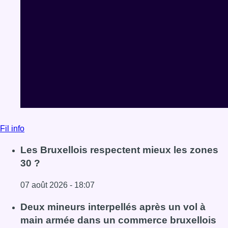
Fil info
Les Bruxellois respectent mieux les zones
30 ?
07 août 2026 - 18:07
Lire l'article Les Bruxellois respectent mieux les zones 30
Deux mineurs interpellés après un vol à
main armée dans un commerce bruxellois