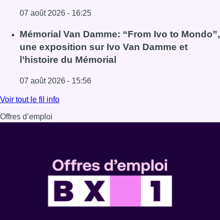
07 août 2026 - 16:25
Lire l'article Deux mineurs interpellés après un vol à ma
Mémorial Van Damme: “From Ivo to Mondo”,
une exposition sur Ivo Van Damme et
l’histoire du Mémorial
07 août 2026 - 15:56
Lire l'article Mémorial Van Damme: “From Ivo to Mondo”, 
Voir tout le fil info
Offres d’emploi