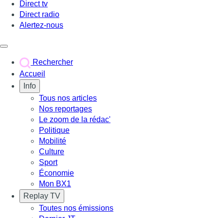
Direct tv
Direct radio
Alertez-nous
Déclencher le menu
Rechercher
Accueil
Info
Tous nos articles
Nos reportages
Le zoom de la rédac'
Politique
Mobilité
Culture
Sport
Économie
Mon BX1
Replay TV
Toutes nos émissions