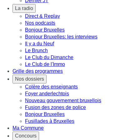
Dernier JT
La radio
Direct & Replay
Nos podcasts
Bonjour Bruxelles
Bonjour Bruxelles: les interviews
Il y a du Neuf
Le Brunch
Le Club du Dimanche
Le Club de l'Immo
Grille des programmes
Nos dossiers
Colère des enseignants
Foyer anderlechtois
Nouveau gouvernement bruxellois
Fusion des zones de police
Bonjour Bruxelles
Fusillades à Bruxelles
Ma Commune
Concours