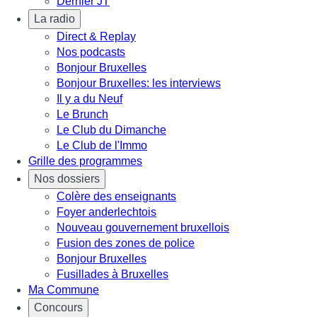
Dernier JT
La radio
Direct & Replay
Nos podcasts
Bonjour Bruxelles
Bonjour Bruxelles: les interviews
Il y a du Neuf
Le Brunch
Le Club du Dimanche
Le Club de l'Immo
Grille des programmes
Nos dossiers
Colère des enseignants
Foyer anderlechtois
Nouveau gouvernement bruxellois
Fusion des zones de police
Bonjour Bruxelles
Fusillades à Bruxelles
Ma Commune
Concours