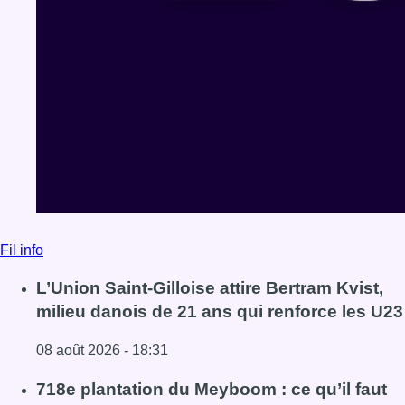
Fil info
L’Union Saint-Gilloise attire Bertram Kvist,
milieu danois de 21 ans qui renforce les U23
08 août 2026 - 18:31
Lire l'article L’Union Saint-Gilloise attire Bertram Kvist, 
718e plantation du Meyboom : ce qu’il faut