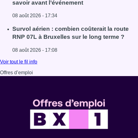
savoir avant l’événement
08 août 2026 - 17:34
Lire l'article 718e plantation du Meyboom : ce qu’il faut s
Survol aérien : combien coûterait la route
RNP 07L à Bruxelles sur le long terme ?
08 août 2026 - 17:08
Lire l'article Survol aérien : combien coûterait la route R
Voir tout le fil info
Offres d’emploi