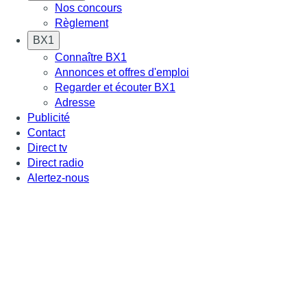
Nos concours
Règlement
BX1
Connaître BX1
Annonces et offres d'emploi
Regarder et écouter BX1
Adresse
Publicité
Contact
Direct tv
Direct radio
Alertez-nous