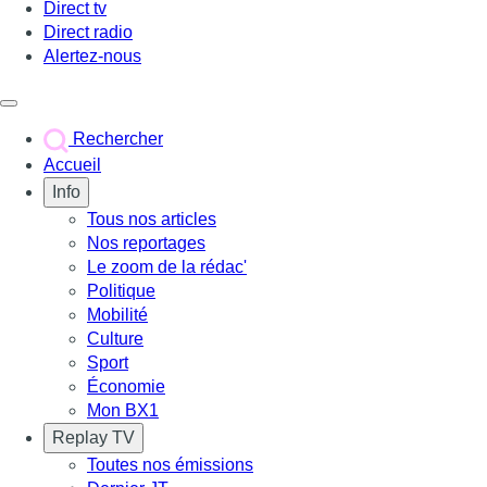
Direct tv
Direct radio
Alertez-nous
Déclencher le menu
Rechercher
Accueil
Info
Tous nos articles
Nos reportages
Le zoom de la rédac'
Politique
Mobilité
Culture
Sport
Économie
Mon BX1
Replay TV
Toutes nos émissions