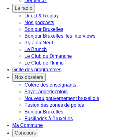
Dernier JT
La radio
Direct & Replay
Nos podcasts
Bonjour Bruxelles
Bonjour Bruxelles: les interviews
Il y a du Neuf
Le Brunch
Le Club du Dimanche
Le Club de l'Immo
Grille des programmes
Nos dossiers
Colère des enseignants
Foyer anderlechtois
Nouveau gouvernement bruxellois
Fusion des zones de police
Bonjour Bruxelles
Fusillades à Bruxelles
Ma Commune
Concours