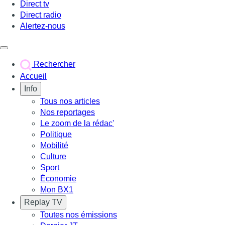
Direct tv
Direct radio
Alertez-nous
Déclencher le menu
Rechercher
Accueil
Info
Tous nos articles
Nos reportages
Le zoom de la rédac'
Politique
Mobilité
Culture
Sport
Économie
Mon BX1
Replay TV
Toutes nos émissions