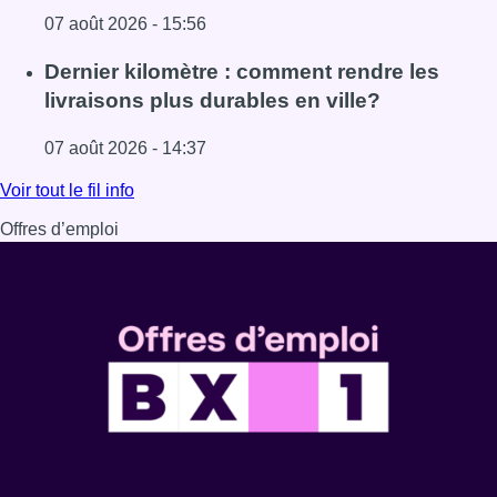
07 août 2026 - 15:56
Lire l'article Mémorial Van Damme: “From Ivo to Mondo”, 
Dernier kilomètre : comment rendre les
livraisons plus durables en ville?
07 août 2026 - 14:37
Lire l'article Dernier kilomètre : comment rendre les livrai
Voir tout le fil info
Offres d’emploi