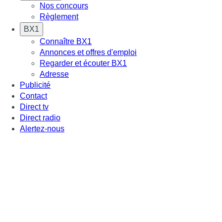
Nos concours
Règlement
BX1
Connaître BX1
Annonces et offres d'emploi
Regarder et écouter BX1
Adresse
Publicité
Contact
Direct tv
Direct radio
Alertez-nous