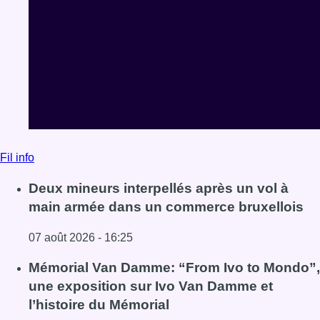
Fil info
Deux mineurs interpellés après un vol à
main armée dans un commerce bruxellois
07 août 2026 - 16:25
Lire l'article Deux mineurs interpellés après un vol à ma
Mémorial Van Damme: “From Ivo to Mondo”,
une exposition sur Ivo Van Damme et
l’histoire du Mémorial