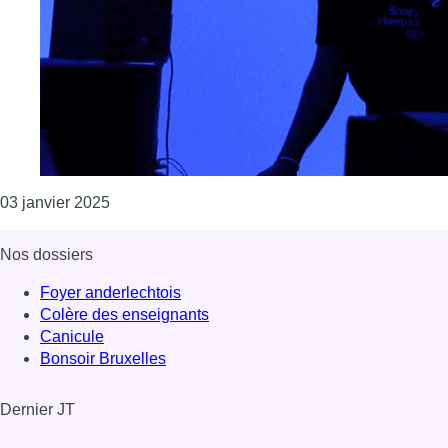
Consulter l'article "Yahmanny mixe dans RAP
03 janvier 2025
Nos dossiers
Foyer anderlechtois
Colère des enseignants
Canicule
Bonsoir Bruxelles
Dernier JT
Voir le dernier JT