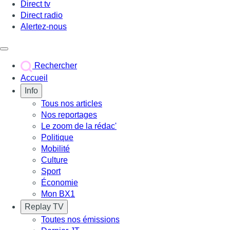
Direct tv
Direct radio
Alertez-nous
Déclencher le menu
Rechercher
Accueil
Info
Tous nos articles
Nos reportages
Le zoom de la rédac'
Politique
Mobilité
Culture
Sport
Économie
Mon BX1
Replay TV
Toutes nos émissions