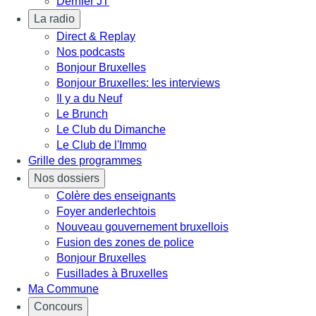
Dernier JT
La radio
Direct & Replay
Nos podcasts
Bonjour Bruxelles
Bonjour Bruxelles: les interviews
Il y a du Neuf
Le Brunch
Le Club du Dimanche
Le Club de l'Immo
Grille des programmes
Nos dossiers
Colère des enseignants
Foyer anderlechtois
Nouveau gouvernement bruxellois
Fusion des zones de police
Bonjour Bruxelles
Fusillades à Bruxelles
Ma Commune
Concours