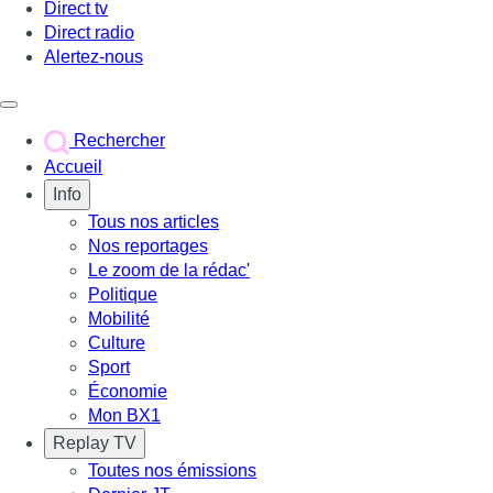
Direct tv
Direct radio
Alertez-nous
Déclencher le menu
Rechercher
Accueil
Info
Tous nos articles
Nos reportages
Le zoom de la rédac'
Politique
Mobilité
Culture
Sport
Économie
Mon BX1
Replay TV
Toutes nos émissions