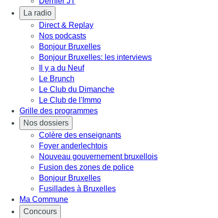
Dernier JT
La radio
Direct & Replay
Nos podcasts
Bonjour Bruxelles
Bonjour Bruxelles: les interviews
Il y a du Neuf
Le Brunch
Le Club du Dimanche
Le Club de l'Immo
Grille des programmes
Nos dossiers
Colère des enseignants
Foyer anderlechtois
Nouveau gouvernement bruxellois
Fusion des zones de police
Bonjour Bruxelles
Fusillades à Bruxelles
Ma Commune
Concours