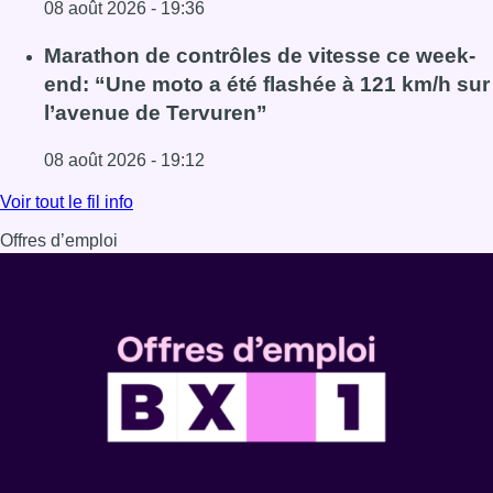
08 août 2026 - 19:36
Lire l'article Au Moeraske, Bart Hanssens recense des ins
Marathon de contrôles de vitesse ce week-
end: “Une moto a été flashée à 121 km/h sur
l’avenue de Tervuren”
08 août 2026 - 19:12
Lire l'article Marathon de contrôles de vitesse ce week-e
Voir tout le fil info
Offres d’emploi