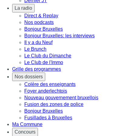
Dernier JT
La radio
Direct & Replay
Nos podcasts
Bonjour Bruxelles
Bonjour Bruxelles: les interviews
Il y a du Neuf
Le Brunch
Le Club du Dimanche
Le Club de l'Immo
Grille des programmes
Nos dossiers
Colère des enseignants
Foyer anderlechtois
Nouveau gouvernement bruxellois
Fusion des zones de police
Bonjour Bruxelles
Fusillades à Bruxelles
Ma Commune
Concours