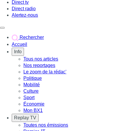
Direct tv
Direct radio
Alertez-nous
Déclencher le menu
Rechercher
Accueil
Info
Tous nos articles
Nos reportages
Le zoom de la rédac'
Politique
Mobilité
Culture
Sport
Économie
Mon BX1
Replay TV
Toutes nos émissions