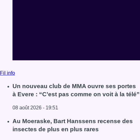
Fil info
Un nouveau club de MMA ouvre ses portes
à Evere : “C’est pas comme on voit à la télé”
08 août 2026 - 19:51
Lire l'article Un nouveau club de MMA ouvre ses portes à E
Au Moeraske, Bart Hanssens recense des
insectes de plus en plus rares