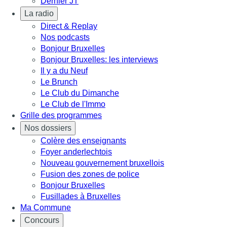
Dernier JT
La radio
Direct & Replay
Nos podcasts
Bonjour Bruxelles
Bonjour Bruxelles: les interviews
Il y a du Neuf
Le Brunch
Le Club du Dimanche
Le Club de l'Immo
Grille des programmes
Nos dossiers
Colère des enseignants
Foyer anderlechtois
Nouveau gouvernement bruxellois
Fusion des zones de police
Bonjour Bruxelles
Fusillades à Bruxelles
Ma Commune
Concours