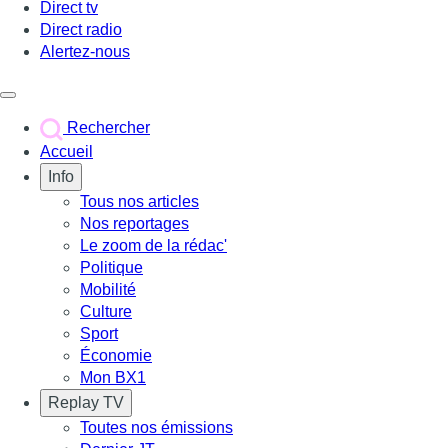
Direct tv
Direct radio
Alertez-nous
Déclencher le menu
Rechercher
Accueil
Info
Tous nos articles
Nos reportages
Le zoom de la rédac'
Politique
Mobilité
Culture
Sport
Économie
Mon BX1
Replay TV
Toutes nos émissions