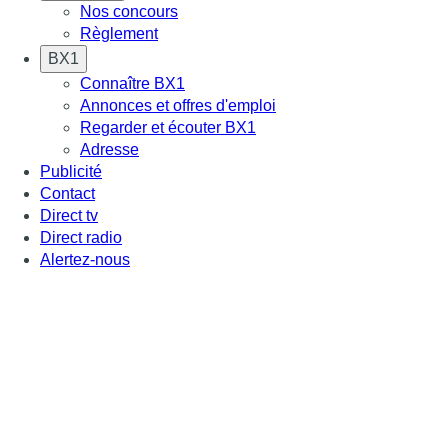
Nos concours
Règlement
BX1
Connaître BX1
Annonces et offres d'emploi
Regarder et écouter BX1
Adresse
Publicité
Contact
Direct tv
Direct radio
Alertez-nous