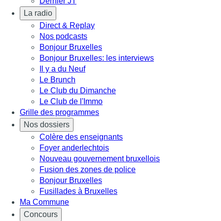
Dernier JT
La radio
Direct & Replay
Nos podcasts
Bonjour Bruxelles
Bonjour Bruxelles: les interviews
Il y a du Neuf
Le Brunch
Le Club du Dimanche
Le Club de l'Immo
Grille des programmes
Nos dossiers
Colère des enseignants
Foyer anderlechtois
Nouveau gouvernement bruxellois
Fusion des zones de police
Bonjour Bruxelles
Fusillades à Bruxelles
Ma Commune
Concours