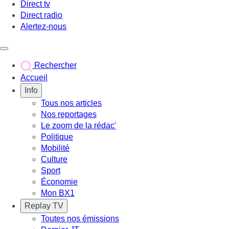
Direct tv
Direct radio
Alertez-nous
Déclencher le menu
Rechercher
Accueil
Info
Tous nos articles
Nos reportages
Le zoom de la rédac'
Politique
Mobilité
Culture
Sport
Économie
Mon BX1
Replay TV
Toutes nos émissions