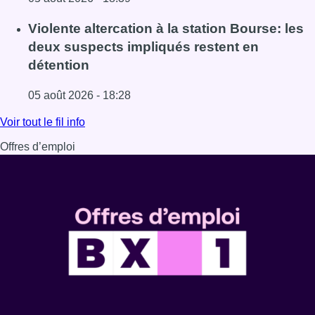
Lire l'article Sécheresse : attention aux chutes de branche
Violente altercation à la station Bourse: les
deux suspects impliqués restent en
détention
05 août 2026 - 18:28
Lire l'article Violente altercation à la station Bourse: les
Voir tout le fil info
Offres d’emploi