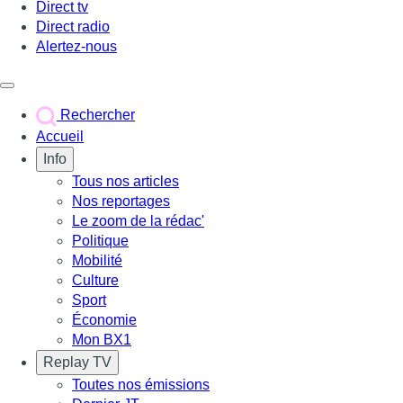
Direct tv
Direct radio
Alertez-nous
Déclencher le menu
Rechercher
Accueil
Info
Tous nos articles
Nos reportages
Le zoom de la rédac'
Politique
Mobilité
Culture
Sport
Économie
Mon BX1
Replay TV
Toutes nos émissions