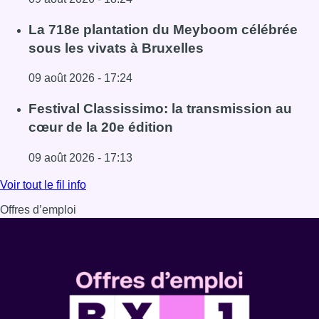
Lire l'article Au Meyboom, l’hommage aux Compagnons de
La 718e plantation du Meyboom célébrée
sous les vivats à Bruxelles
09 août 2026 - 17:24
Lire l'article La 718e plantation du Meyboom célébrée sous
Festival Classissimo: la transmission au
cœur de la 20e édition
09 août 2026 - 17:13
Lire l'article Festival Classissimo: la transmission au cœu
Voir tout le fil info
Offres d’emploi