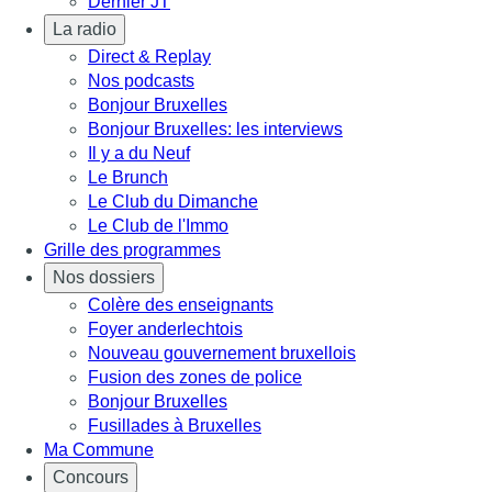
Dernier JT
La radio
Direct & Replay
Nos podcasts
Bonjour Bruxelles
Bonjour Bruxelles: les interviews
Il y a du Neuf
Le Brunch
Le Club du Dimanche
Le Club de l'Immo
Grille des programmes
Nos dossiers
Colère des enseignants
Foyer anderlechtois
Nouveau gouvernement bruxellois
Fusion des zones de police
Bonjour Bruxelles
Fusillades à Bruxelles
Ma Commune
Concours