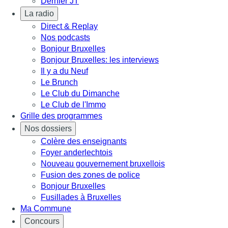
Dernier JT
La radio
Direct & Replay
Nos podcasts
Bonjour Bruxelles
Bonjour Bruxelles: les interviews
Il y a du Neuf
Le Brunch
Le Club du Dimanche
Le Club de l'Immo
Grille des programmes
Nos dossiers
Colère des enseignants
Foyer anderlechtois
Nouveau gouvernement bruxellois
Fusion des zones de police
Bonjour Bruxelles
Fusillades à Bruxelles
Ma Commune
Concours