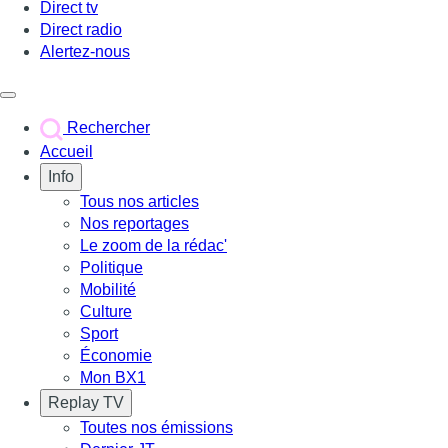
Direct tv
Direct radio
Alertez-nous
Déclencher le menu
Rechercher
Accueil
Info
Tous nos articles
Nos reportages
Le zoom de la rédac'
Politique
Mobilité
Culture
Sport
Économie
Mon BX1
Replay TV
Toutes nos émissions