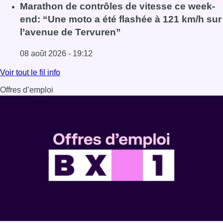
Lire l'article Au Moeraske, Bart Hanssens recense des ins
Marathon de contrôles de vitesse ce week-
end: “Une moto a été flashée à 121 km/h sur
l’avenue de Tervuren”
08 août 2026 - 19:12
Lire l'article Marathon de contrôles de vitesse ce week-e
Voir tout le fil info
Offres d’emploi