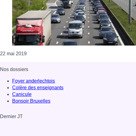
Consulter l'article "La E40 vers Bruxelles bloquée 
22 mai 2019
Nos dossiers
Foyer anderlechtois
Colère des enseignants
Canicule
Bonsoir Bruxelles
Dernier JT
Voir le dernier JT