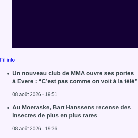
Fil info
Un nouveau club de MMA ouvre ses portes
à Evere : “C’est pas comme on voit à la télé”
08 août 2026 - 19:51
Lire l'article Un nouveau club de MMA ouvre ses portes à E
Au Moeraske, Bart Hanssens recense des
insectes de plus en plus rares
08 août 2026 - 19:36