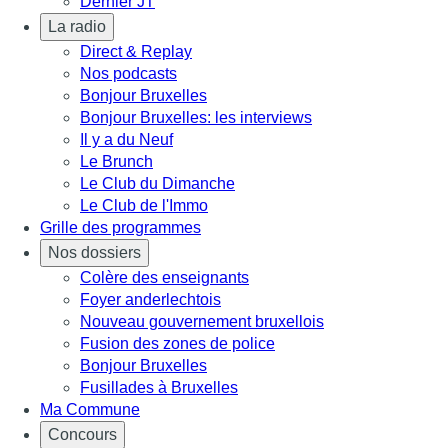
Dernier JT
La radio
Direct & Replay
Nos podcasts
Bonjour Bruxelles
Bonjour Bruxelles: les interviews
Il y a du Neuf
Le Brunch
Le Club du Dimanche
Le Club de l'Immo
Grille des programmes
Nos dossiers
Colère des enseignants
Foyer anderlechtois
Nouveau gouvernement bruxellois
Fusion des zones de police
Bonjour Bruxelles
Fusillades à Bruxelles
Ma Commune
Concours