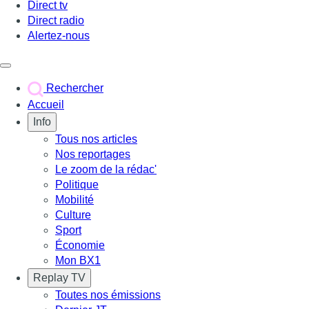
Direct tv
Direct radio
Alertez-nous
Déclencher le menu
Rechercher
Accueil
Info
Tous nos articles
Nos reportages
Le zoom de la rédac'
Politique
Mobilité
Culture
Sport
Économie
Mon BX1
Replay TV
Toutes nos émissions