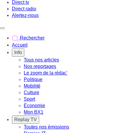
Direct tv
Direct radio
Alertez-nous
Déclencher le menu
Rechercher
Accueil
Info
Tous nos articles
Nos reportages
Le zoom de la rédac'
Politique
Mobilité
Culture
Sport
Économie
Mon BX1
Replay TV
Toutes nos émissions