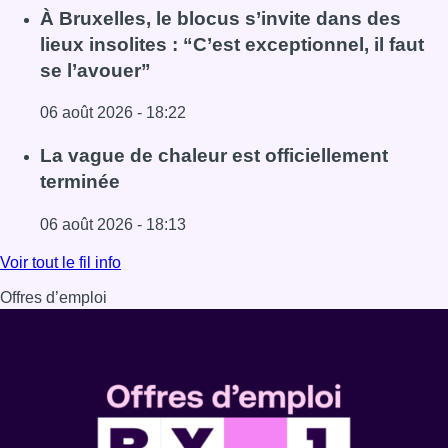
Lire l'article Une explosion provoque un incendie dans 
À Bruxelles, le blocus s’invite dans des
lieux insolites : “C’est exceptionnel, il faut
se l’avouer”
06 août 2026 - 18:22
Lire l'article À Bruxelles, le blocus s’invite dans des lieux i
La vague de chaleur est officiellement
terminée
06 août 2026 - 18:13
Lire l'article La vague de chaleur est officiellement termin
Voir tout le fil info
Offres d’emploi