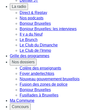
Dernier JT
La radio
Direct & Replay
Nos podcasts
Bonjour Bruxelles
Bonjour Bruxelles: les interviews
Il y a du Neuf
Le Brunch
Le Club du Dimanche
Le Club de l'Immo
Grille des programmes
Nos dossiers
Colère des enseignants
Foyer anderlechtois
Nouveau gouvernement bruxellois
Fusion des zones de police
Bonjour Bruxelles
Fusillades à Bruxelles
Ma Commune
Concours