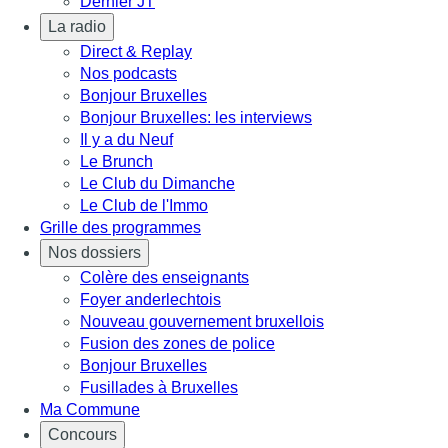
Dernier JT
La radio
Direct & Replay
Nos podcasts
Bonjour Bruxelles
Bonjour Bruxelles: les interviews
Il y a du Neuf
Le Brunch
Le Club du Dimanche
Le Club de l'Immo
Grille des programmes
Nos dossiers
Colère des enseignants
Foyer anderlechtois
Nouveau gouvernement bruxellois
Fusion des zones de police
Bonjour Bruxelles
Fusillades à Bruxelles
Ma Commune
Concours