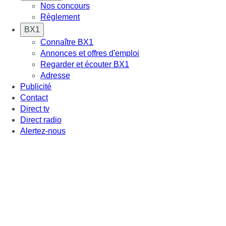
Nos concours
Règlement
BX1
Connaître BX1
Annonces et offres d'emploi
Regarder et écouter BX1
Adresse
Publicité
Contact
Direct tv
Direct radio
Alertez-nous