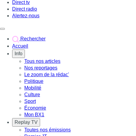
Direct tv
Direct radio
Alertez-nous
Déclencher le menu
Rechercher
Accueil
Info
Tous nos articles
Nos reportages
Le zoom de la rédac'
Politique
Mobilité
Culture
Sport
Économie
Mon BX1
Replay TV
Toutes nos émissions