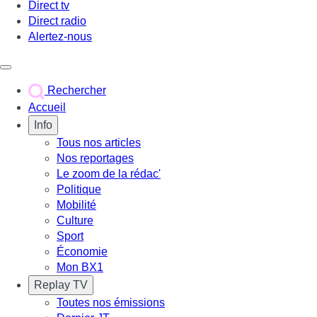
Direct tv
Direct radio
Alertez-nous
Déclencher le menu
Rechercher
Accueil
Info
Tous nos articles
Nos reportages
Le zoom de la rédac'
Politique
Mobilité
Culture
Sport
Économie
Mon BX1
Replay TV
Toutes nos émissions