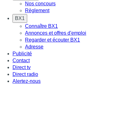
Nos concours
Règlement
BX1
Connaître BX1
Annonces et offres d'emploi
Regarder et écouter BX1
Adresse
Publicité
Contact
Direct tv
Direct radio
Alertez-nous