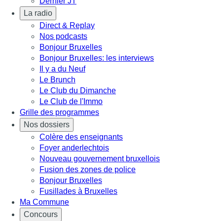
Dernier JT
La radio
Direct & Replay
Nos podcasts
Bonjour Bruxelles
Bonjour Bruxelles: les interviews
Il y a du Neuf
Le Brunch
Le Club du Dimanche
Le Club de l'Immo
Grille des programmes
Nos dossiers
Colère des enseignants
Foyer anderlechtois
Nouveau gouvernement bruxellois
Fusion des zones de police
Bonjour Bruxelles
Fusillades à Bruxelles
Ma Commune
Concours