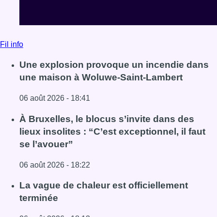
Fil info
Une explosion provoque un incendie dans
une maison à Woluwe-Saint-Lambert
06 août 2026 - 18:41
Lire l'article Une explosion provoque un incendie dans 
À Bruxelles, le blocus s’invite dans des
lieux insolites : “C’est exceptionnel, il faut
se l’avouer”
06 août 2026 - 18:22
Lire l'article À Bruxelles, le blocus s’invite dans des lieux i
La vague de chaleur est officiellement
terminée