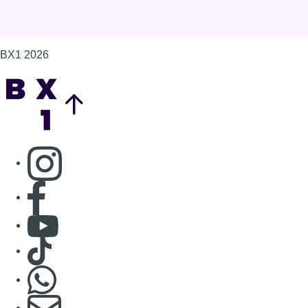
BX1 2026
Back to top
Consulter page Instagram
Consulter page Facebook
Consulter Youtube
Consulter TikTok
Nous rejoindre sur Whatsapp
S'abonner à notre newsletter