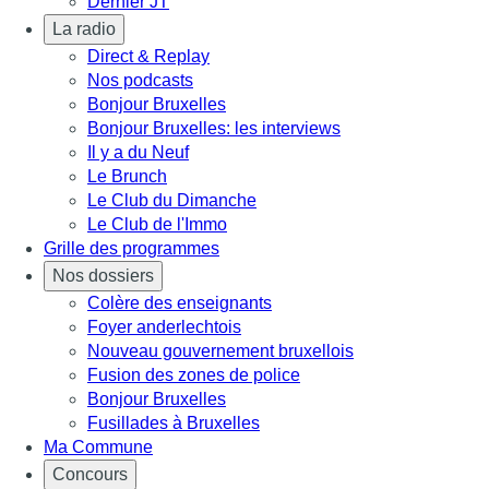
Dernier JT
La radio
Direct & Replay
Nos podcasts
Bonjour Bruxelles
Bonjour Bruxelles: les interviews
Il y a du Neuf
Le Brunch
Le Club du Dimanche
Le Club de l'Immo
Grille des programmes
Nos dossiers
Colère des enseignants
Foyer anderlechtois
Nouveau gouvernement bruxellois
Fusion des zones de police
Bonjour Bruxelles
Fusillades à Bruxelles
Ma Commune
Concours