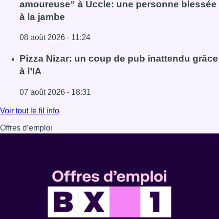
amoureuse” à Uccle: une personne blessée
à la jambe
08 août 2026 - 11:24
Lire l'article Coups de feu sur fond de “rivalité amoureus
Pizza Nizar: un coup de pub inattendu grâce
à l’IA
07 août 2026 - 18:31
Lire l'article Pizza Nizar: un coup de pub inattendu grâce à
Voir tout le fil info
Offres d’emploi