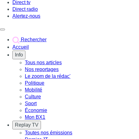
Direct tv
Direct radio
Alertez-nous
Déclencher le menu
Rechercher
Accueil
Info
Tous nos articles
Nos reportages
Le zoom de la rédac'
Politique
Mobilité
Culture
Sport
Économie
Mon BX1
Replay TV
Toutes nos émissions