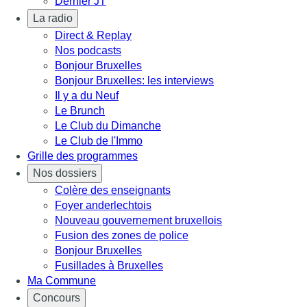
Dernier JT
La radio
Direct & Replay
Nos podcasts
Bonjour Bruxelles
Bonjour Bruxelles: les interviews
Il y a du Neuf
Le Brunch
Le Club du Dimanche
Le Club de l'Immo
Grille des programmes
Nos dossiers
Colère des enseignants
Foyer anderlechtois
Nouveau gouvernement bruxellois
Fusion des zones de police
Bonjour Bruxelles
Fusillades à Bruxelles
Ma Commune
Concours