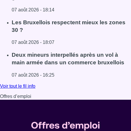
07 août 2026 - 18:14
Lire l'article Foire du Midi: les visiteurs au rendez-vous g
Les Bruxellois respectent mieux les zones
30 ?
07 août 2026 - 18:07
Lire l'article Les Bruxellois respectent mieux les zones 30
Deux mineurs interpellés après un vol à
main armée dans un commerce bruxellois
07 août 2026 - 16:25
Lire l'article Deux mineurs interpellés après un vol à ma
Voir tout le fil info
Offres d’emploi