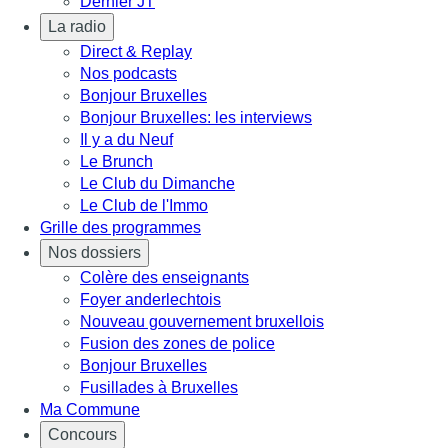
Dernier JT
La radio
Direct & Replay
Nos podcasts
Bonjour Bruxelles
Bonjour Bruxelles: les interviews
Il y a du Neuf
Le Brunch
Le Club du Dimanche
Le Club de l'Immo
Grille des programmes
Nos dossiers
Colère des enseignants
Foyer anderlechtois
Nouveau gouvernement bruxellois
Fusion des zones de police
Bonjour Bruxelles
Fusillades à Bruxelles
Ma Commune
Concours