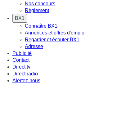
Nos concours
Règlement
BX1
Connaître BX1
Annonces et offres d'emploi
Regarder et écouter BX1
Adresse
Publicité
Contact
Direct tv
Direct radio
Alertez-nous