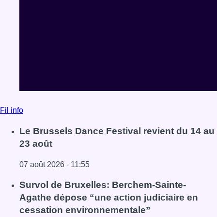
Fil info
Le Brussels Dance Festival revient du 14 au
23 août
07 août 2026 - 11:55
Lire l'article Le Brussels Dance Festival revient du 14 au 
Survol de Bruxelles: Berchem-Sainte-
Agathe dépose “une action judiciaire en
cessation environnementale”