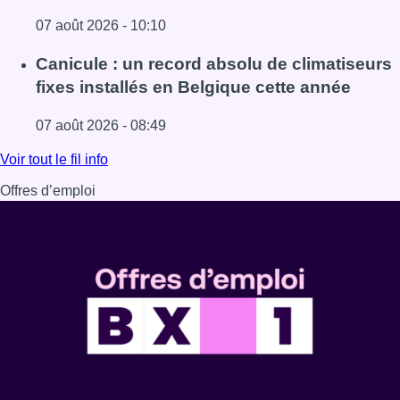
07 août 2026 - 10:10
Lire l'article Survol de Bruxelles: Berchem-Sainte-Agathe
Canicule : un record absolu de climatiseurs
fixes installés en Belgique cette année
07 août 2026 - 08:49
Lire l'article Canicule : un record absolu de climatiseurs f
Voir tout le fil info
Offres d’emploi