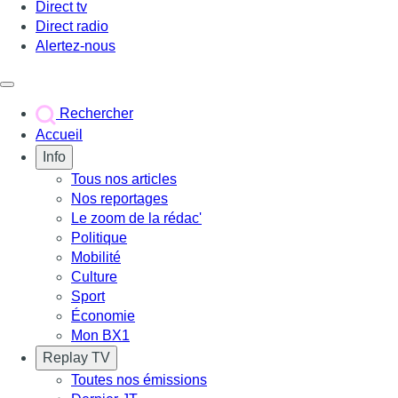
Direct tv
Direct radio
Alertez-nous
Déclencher le menu
Rechercher
Accueil
Info
Tous nos articles
Nos reportages
Le zoom de la rédac'
Politique
Mobilité
Culture
Sport
Économie
Mon BX1
Replay TV
Toutes nos émissions