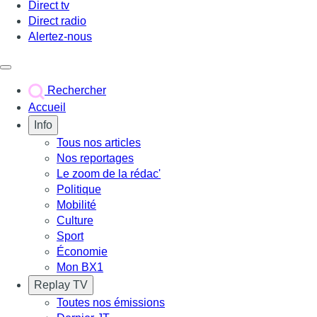
Direct tv
Direct radio
Alertez-nous
Déclencher le menu
Rechercher
Accueil
Info
Tous nos articles
Nos reportages
Le zoom de la rédac'
Politique
Mobilité
Culture
Sport
Économie
Mon BX1
Replay TV
Toutes nos émissions