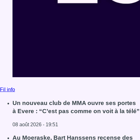
Fil info
Un nouveau club de MMA ouvre ses portes
à Evere : “C’est pas comme on voit à la télé”
08 août 2026 - 19:51
Lire l'article Un nouveau club de MMA ouvre ses portes à E
Au Moeraske, Bart Hanssens recense des