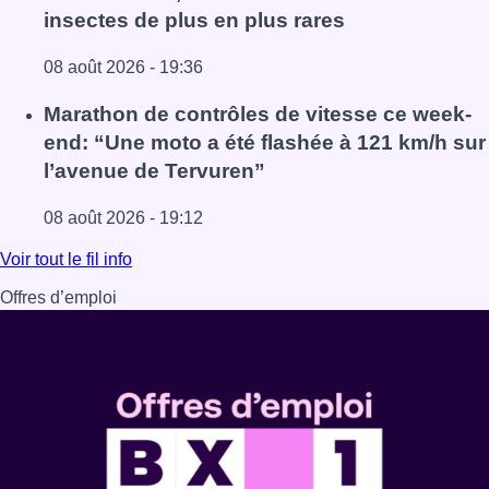
insectes de plus en plus rares
08 août 2026 - 19:36
Lire l'article Au Moeraske, Bart Hanssens recense des ins
Marathon de contrôles de vitesse ce week-
end: “Une moto a été flashée à 121 km/h sur
l’avenue de Tervuren”
08 août 2026 - 19:12
Lire l'article Marathon de contrôles de vitesse ce week-e
Voir tout le fil info
Offres d’emploi