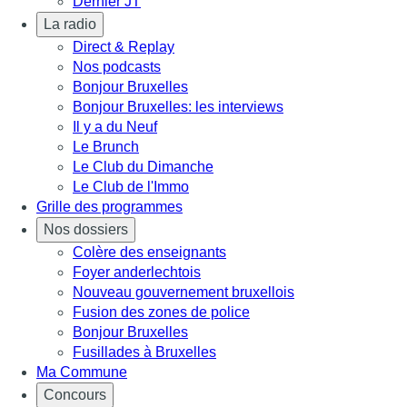
Dernier JT
La radio
Direct & Replay
Nos podcasts
Bonjour Bruxelles
Bonjour Bruxelles: les interviews
Il y a du Neuf
Le Brunch
Le Club du Dimanche
Le Club de l'Immo
Grille des programmes
Nos dossiers
Colère des enseignants
Foyer anderlechtois
Nouveau gouvernement bruxellois
Fusion des zones de police
Bonjour Bruxelles
Fusillades à Bruxelles
Ma Commune
Concours