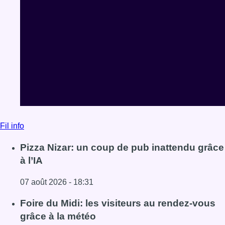
Fil info
Pizza Nizar: un coup de pub inattendu grâce
à l’IA
07 août 2026 - 18:31
Lire l'article Pizza Nizar: un coup de pub inattendu grâce à
Foire du Midi: les visiteurs au rendez-vous
grâce à la météo