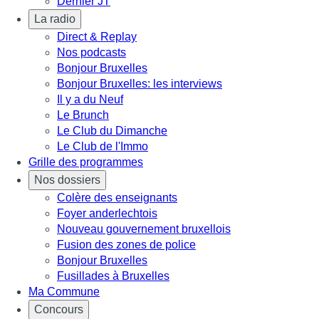
Dernier JT
La radio
Direct & Replay
Nos podcasts
Bonjour Bruxelles
Bonjour Bruxelles: les interviews
Il y a du Neuf
Le Brunch
Le Club du Dimanche
Le Club de l'Immo
Grille des programmes
Nos dossiers
Colère des enseignants
Foyer anderlechtois
Nouveau gouvernement bruxellois
Fusion des zones de police
Bonjour Bruxelles
Fusillades à Bruxelles
Ma Commune
Concours