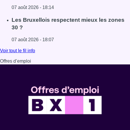
07 août 2026 - 18:14
Lire l'article Foire du Midi: les visiteurs au rendez-vous g
Les Bruxellois respectent mieux les zones
30 ?
07 août 2026 - 18:07
Lire l'article Les Bruxellois respectent mieux les zones 30
Voir tout le fil info
Offres d’emploi