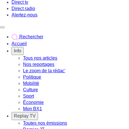
Direct tv
Direct radio
Alertez-nous
Déclencher le menu
Rechercher
Accueil
Info
Tous nos articles
Nos reportages
Le zoom de la rédac'
Politique
Mobilité
Culture
Sport
Économie
Mon BX1
Replay TV
Toutes nos émissions