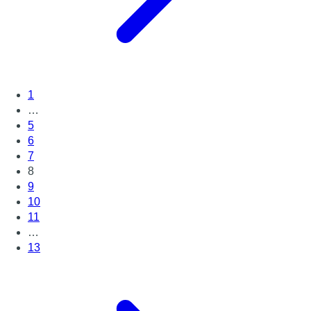
1
…
5
6
7
8
9
10
11
…
13
Page suivante