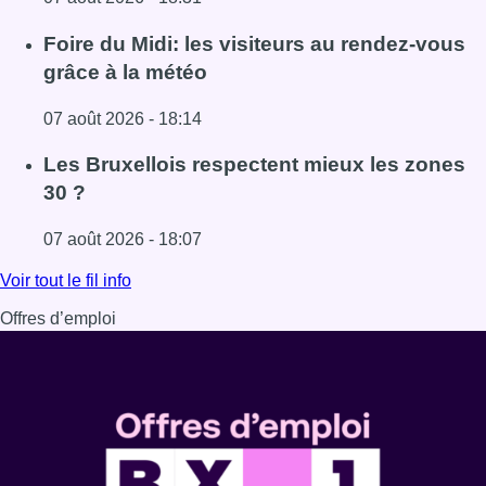
Lire l'article Pizza Nizar: un coup de pub inattendu grâce à
Foire du Midi: les visiteurs au rendez-vous
grâce à la météo
07 août 2026 - 18:14
Lire l'article Foire du Midi: les visiteurs au rendez-vous g
Les Bruxellois respectent mieux les zones
30 ?
07 août 2026 - 18:07
Lire l'article Les Bruxellois respectent mieux les zones 30
Voir tout le fil info
Offres d’emploi