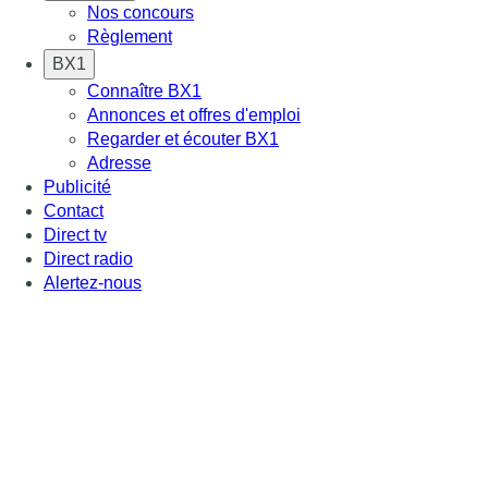
Nos concours
Règlement
BX1
Connaître BX1
Annonces et offres d'emploi
Regarder et écouter BX1
Adresse
Publicité
Contact
Direct tv
Direct radio
Alertez-nous