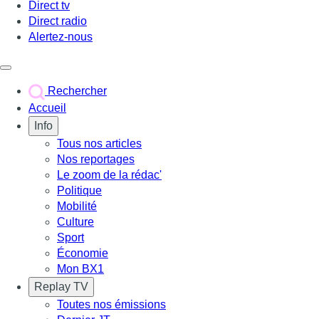
Direct tv
Direct radio
Alertez-nous
Déclencher le menu
Rechercher
Accueil
Info
Tous nos articles
Nos reportages
Le zoom de la rédac'
Politique
Mobilité
Culture
Sport
Économie
Mon BX1
Replay TV
Toutes nos émissions