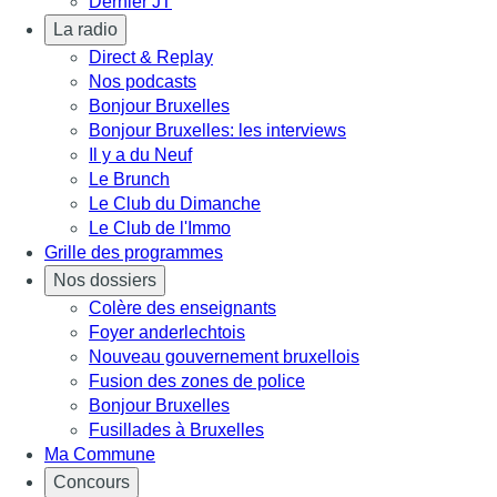
Dernier JT
La radio
Direct & Replay
Nos podcasts
Bonjour Bruxelles
Bonjour Bruxelles: les interviews
Il y a du Neuf
Le Brunch
Le Club du Dimanche
Le Club de l'Immo
Grille des programmes
Nos dossiers
Colère des enseignants
Foyer anderlechtois
Nouveau gouvernement bruxellois
Fusion des zones de police
Bonjour Bruxelles
Fusillades à Bruxelles
Ma Commune
Concours