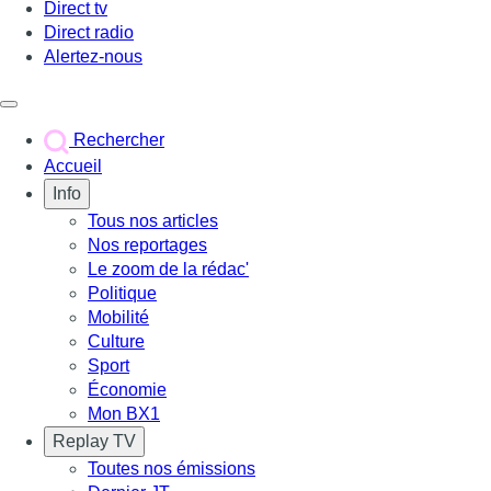
Direct tv
Direct radio
Alertez-nous
Déclencher le menu
Rechercher
Accueil
Info
Tous nos articles
Nos reportages
Le zoom de la rédac'
Politique
Mobilité
Culture
Sport
Économie
Mon BX1
Replay TV
Toutes nos émissions