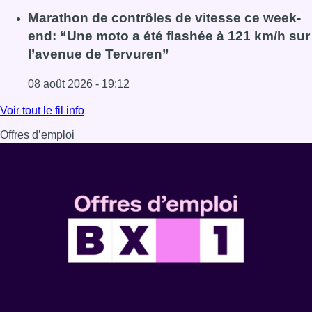
Lire l'article Au Moeraske, Bart Hanssens recense des ins
Marathon de contrôles de vitesse ce week-
end: “Une moto a été flashée à 121 km/h sur
l’avenue de Tervuren”
08 août 2026 - 19:12
Lire l'article Marathon de contrôles de vitesse ce week-e
Voir tout le fil info
Offres d’emploi