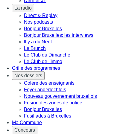
Dernier JT
La radio
Direct & Replay
Nos podcasts
Bonjour Bruxelles
Bonjour Bruxelles: les interviews
Il y a du Neuf
Le Brunch
Le Club du Dimanche
Le Club de l'Immo
Grille des programmes
Nos dossiers
Colère des enseignants
Foyer anderlechtois
Nouveau gouvernement bruxellois
Fusion des zones de police
Bonjour Bruxelles
Fusillades à Bruxelles
Ma Commune
Concours