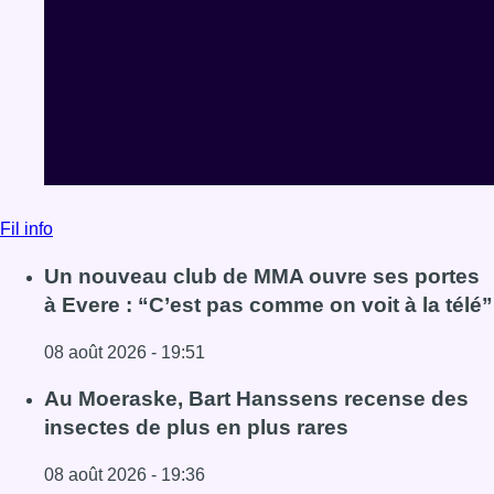
Fil info
Un nouveau club de MMA ouvre ses portes
à Evere : “C’est pas comme on voit à la télé”
08 août 2026 - 19:51
Lire l'article Un nouveau club de MMA ouvre ses portes à E
Au Moeraske, Bart Hanssens recense des
insectes de plus en plus rares
08 août 2026 - 19:36